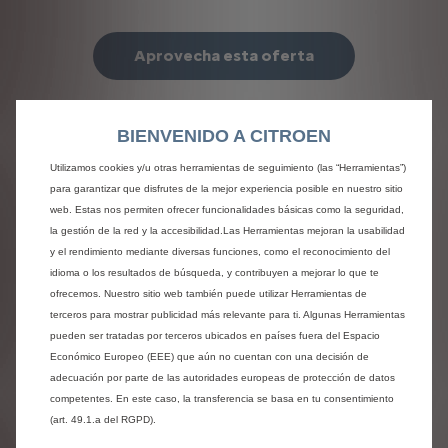
Aprovecha esta oferta
BIENVENIDO A CITROEN
Utilizamos cookies y/u otras herramientas de seguimiento (las “Herramientas”)
para garantizar que disfrutes de la mejor experiencia posible en nuestro sitio
web. Estas nos permiten ofrecer funcionalidades básicas como la seguridad,
la gestión de la red y la accesibilidad.Las Herramientas mejoran la usabilidad
y el rendimiento mediante diversas funciones, como el reconocimiento del
idioma o los resultados de búsqueda, y contribuyen a mejorar lo que te
ofrecemos. Nuestro sitio web también puede utilizar Herramientas de
terceros para mostrar publicidad más relevante para ti. Algunas Herramientas
pueden ser tratadas por terceros ubicados en países fuera del Espacio
Económico Europeo (EEE) que aún no cuentan con una decisión de
adecuación por parte de las autoridades europeas de protección de datos
competentes. En este caso, la transferencia se basa en tu consentimiento
(art. 49.1.a del RGPD).
ë-C4X ELÉCTRICO 100 KW - 50KWh YOU