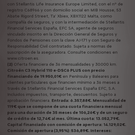
con Stellantis Life Insurance Europe Limited, con el nº de
registro C68966 y con domicilio social en MIB Housse, 53
Abate Rigord Street, Ta’ Xbiex, XBX1122 Malta, como
compañía de seguros, y con la intermediación de Stellantis
Financial Services España, EFC SA, agente de seguros
vinculado inscrito en la Dirección General de Seguros y
Fondos de Pensiones con la clave AJ-171 y con Seguro de
Responsabilidad Civil contratado. Sujeta a normas de
suscripción de la aseguradora. Consulte condiciones en
www.citroen.es.
(2)
Oferta financiera de 36 mensualidades y 30.000 km.
Citroën C3 Hybrid 110 e-DSC6 PLUS con precio
financiando de 19.950,01€
en Península y Baleares para
clientes particulares que financien mínimo a 36 meses a
través de Stellantis Financial Services España EFC, S.A.
Incluidos impuestos, transporte, descuentos. Sujeto a
aprobación financiera.
Entrada: 6.357,88€. Mensualidad de
119€ que se compone de una cuota financiera mensual
para una duración de 35 meses de 106,26€ y de un seguro
de crédito de 12,74€ al mes. Última cuota: 13.052,79€.
Capital financiado con comisión de apertura: 14.129,02€.
Comisión de apertura (3,95%): 536,89€. Intereses: