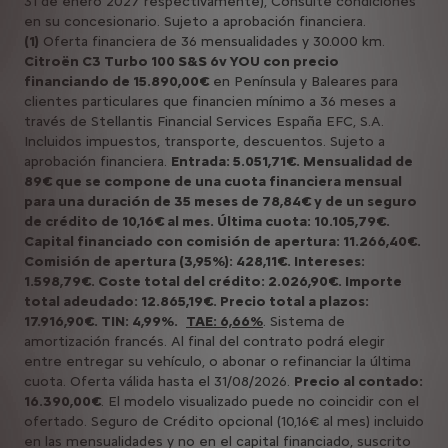
31 de enero 2027 respectivamente), Consulte condiciones
en su concesionario. Sujeto a aprobación financiera.
(1)
Oferta financiera de 36 mensualidades y 30.000 km.
Citroën C3 Turbo 100 S&S 6v YOU con precio
financiando de 15.890,00€
en Península y Baleares para
clientes particulares que financien mínimo a 36 meses a
través de Stellantis Financial Services España EFC, S.A.
Incluidos impuestos, transporte, descuentos. Sujeto a
aprobación financiera.
Entrada: 5.051,71€. Mensualidad de
89€ que se compone de una cuota financiera mensual
para una duración de 35 meses de 78,84€ y de un seguro
de crédito de 10,16€ al mes. Última cuota: 10.105,79€.
Capital financiado con comisión de apertura: 11.266,40€.
Comisión de apertura (3,95%): 428,11€. Intereses:
1.598,79€. Coste total del crédito: 2.026,90€. Importe
total adeudado: 12.865,19€. Precio total a plazos:
17.916,90€. TIN: 4,99%.
TAE: 6,66%
. Sistema de
amortización francés. Al final del contrato podrá elegir
entre entregar su vehículo, o abonar o refinanciar la última
cuota. Oferta válida hasta el 31/08/2026.
Precio al contado:
16.390,00€
. El modelo visualizado puede no coincidir con el
ofertado. Seguro de Crédito opcional (10,16€ al mes) incluido
en las mensualidades y no en el capital financiado, suscrito