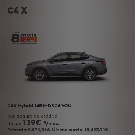
C4 X
C4X Hybrid 145 ë-DSC6 YOU
con seguro de crédito
139€
(9)
desde
/mes.
Entrada: 5.579,51€. Última cuota: 15.623,71€.