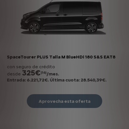
SpaceTourer PLUS Talla M BlueHDi 180 S&S EAT8
con seguro de crédito
325€
(16)
desde
/mes.
Entrada: 6.221,72€. Última cuota: 28.540,39€.
Aprovecha esta oferta