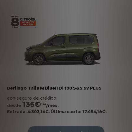
Berlingo Talla M BlueHDi 100 S&S 6v PLUS
con seguro de crédito
135€
(14)
desde
/mes.
Entrada: 4.303,14€. Última cuota: 17.484,16€.