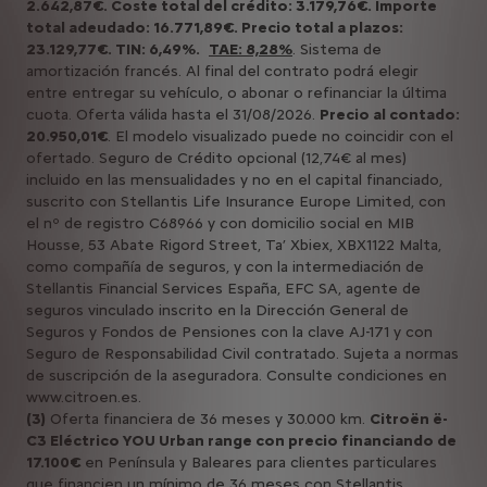
2.642,87€. Coste total del crédito: 3.179,76€. Importe
total adeudado: 16.771,89€. Precio total a plazos:
23.129,77€. TIN: 6,49%.
TAE: 8,28%
. Sistema de
amortización francés. Al final del contrato podrá elegir
entre entregar su vehículo, o abonar o refinanciar la última
cuota. Oferta válida hasta el 31/08/2026.
Precio al contado:
20.950,01€
. El modelo visualizado puede no coincidir con el
ofertado. Seguro de Crédito opcional (12,74€ al mes)
incluido en las mensualidades y no en el capital financiado,
suscrito con Stellantis Life Insurance Europe Limited, con
el nº de registro C68966 y con domicilio social en MIB
Housse, 53 Abate Rigord Street, Ta’ Xbiex, XBX1122 Malta,
como compañía de seguros, y con la intermediación de
Stellantis Financial Services España, EFC SA, agente de
seguros vinculado inscrito en la Dirección General de
Seguros y Fondos de Pensiones con la clave AJ-171 y con
Seguro de Responsabilidad Civil contratado. Sujeta a normas
de suscripción de la aseguradora. Consulte condiciones en
www.citroen.es.
(3)
Oferta financiera de 36 meses y 30.000 km.
Citroën ë-
C3 Eléctrico YOU Urban range con precio financiando de
17.100€
en Península y Baleares para clientes particulares
que financien un mínimo de 36 meses con Stellantis