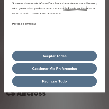
con seguro de crédito
Si deseas obtener más información sobre las Herramientas que utilizamos y
139,00€
(10)
desde
/mes.
cómo gestionarlas, puedes acceder a nuestra
Política de cookies
o hacer
Durante 34 mensualidades + 1 mensualidad de
clic en el botón “Gestionar mis preferencias”.
4.520,88€ (en el mes 12).
Entrada: 7.025,73€. Última cuota: 16.944,97€.
Política de privacidad
Aprovecha esta oferta
Aceptar Todas
Gestionar Mis Preferencias
Rechazar Todo
C5 Aircross