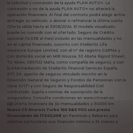
la solicitud y concesión de la ayuda PLAN AUTO+. La
concesión o no de la ayuda PLAN AUTO+ no alterará la
operación financiera. Al final del contrato podrá elegir entre
entregar su vehículo, o abonar o refinanciar la última cuota.
Oferta válida hasta el 31/08/2026. El modelo visualizado
puede no coincidir con el ofertado. Seguro de Crédito
opcional (14,03€ al mes) incluido en las mensualidades y no
en el capital financiado, suscrito con Stellantis Life
Insurance Europe Limited, con el nº de registro C68966 y
con domicilio social en MIB Housse, 53 Abate Rigord Street,
Ta’ Xbiex, XBX1122 Malta, como compañía de seguros, y con
la intermediación de Stellantis Financial Services España,
EFC SA, agente de seguros vinculado inscrito en la
Dirección General de Seguros y Fondos de Pensiones con la
clave AJ-171 y con Seguro de Responsabilidad Civil
contratado. Sujeta a normas de suscripción de la
aseguradora. Consulte condiciones en www.citroen.es.
(4)
Oferta financiera de 36 mensualidades y 30.000 km.
Nuevo C3 Aircross Turbo 100 S&S YOU con precio
financiando de 17.540,00€
en Península y Baleares para
clientes particulares que financien mínimo a 36 meses a
través de Stellantis Financial Services España EFC, S.A.