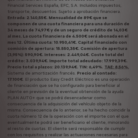
Financial Services España, EFC, S.A. Incluidos impuestos,
transporte, descuentos. Sujeto a aprobación financiera.
Entrada: 2.140,55€. Mensualidad de 89€ que se
componen de una cuota financiera para una duración de
34 meses de 74,97€ y de un seguro de crédito de 14,03€
al mes. La cuota financiera de 4.500€ será abonada en el
mes 12. Última cuota: 10.950,41€. Capital financiado con
comisión de apertura: 15.550,35€. Comisión de apertura
(3,95%): 590,90€. Intereses: 2.449,04€. Coste total del
crédito: 3.039,94€. Importe total adeudado: 17.999,39€.
Precio total a plazos: 20.139,94€. TIN: 6,49%.
TAE: 8,56%.
Sistema de amortización francés.
Precio al contado:
17.100€
. El producto Easy Credit Eléctrico es una operación
de financiación que se ha configurado para beneficiar al
cliente en previsión de la eventual obtención de la ayuda
PLAN AUTO+ que se podrá desencadenar como
consecuencia de la adquisición del vehículo objeto de la
misma. Consecuencia de lo anterior, se ha hecho coincidir la
cuota número 12 de la operación con el importe con el que
eventualmente podrá ser beneficiario el cliente, minorando
el resto de cuotas. El cliente será responsable de cumplir
con los requisitos y realizar las actuaciones necesarias para