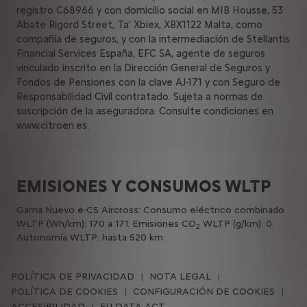
registro C68966 y con domicilio social en MIB Housse, 53
Abate Rigord Street, Ta’ Xbiex, XBX1122 Malta, como
compañía de seguros, y con la intermediación de Stellantis
Financial Services España, EFC SA, agente de seguros
vinculado inscrito en la Dirección General de Seguros y
Fondos de Pensiones con la clave AJ-171 y con Seguro de
Responsabilidad Civil contratado. Sujeta a normas de
suscripción de la aseguradora. Consulte condiciones en
www.citroen.es.
EMISIONES Y CONSUMOS WLTP
Gama Nuevo ë-C5 Aircross: Consumo eléctrico combinado
WLTP (Wh/km): 170 a 171. Emisiones CO
WLTP (g/km): 0.
2
Autonomía WLTP: hasta 520 km
POLÍTICA DE PRIVACIDAD
NOTA LEGAL
POLÍTICA DE COOKIES
CONFIGURACIÓN DE COOKIES
ACCESIBILIDAD
EU DATA ACT