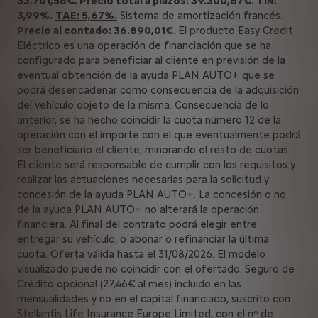
33.701,58€. Precio total a plazos: 39.300,87€. TIN:
3,99%.
TAE: 5,67%.
Sistema de amortización francés.
Precio al contado: 36.890,01€
. El producto Easy Credit
Eléctrico es una operación de financiación que se ha
configurado para beneficiar al cliente en previsión de la
eventual obtención de la ayuda PLAN AUTO+ que se
podrá desencadenar como consecuencia de la adquisición
del vehículo objeto de la misma. Consecuencia de lo
anterior, se ha hecho coincidir la cuota número 12 de la
operación con el importe con el que eventualmente podrá
ser beneficiario el cliente, minorando el resto de cuotas.
El cliente será responsable de cumplir con los requisitos y
realizar las actuaciones necesarias para la solicitud y
concesión de la ayuda PLAN AUTO+. La concesión o no
de la ayuda PLAN AUTO+ no alterará la operación
financiera. Al final del contrato podrá elegir entre
entregar su vehículo, o abonar o refinanciar la última
cuota. Oferta válida hasta el 31/08/2026. El modelo
visualizado puede no coincidir con el ofertado. Seguro de
Crédito opcional (27,46€ al mes) incluido en las
mensualidades y no en el capital financiado, suscrito con
Stellantis Life Insurance Europe Limited, con el nº de