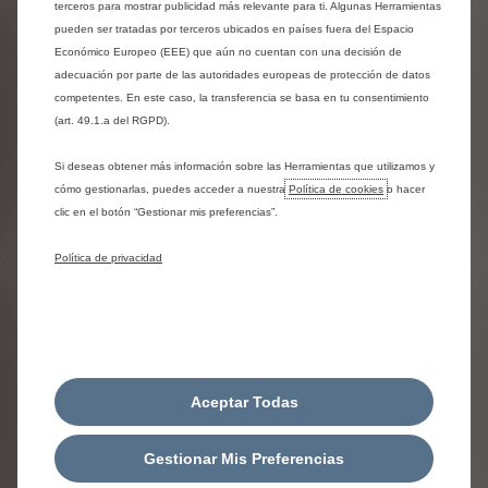
Renting
terceros para mostrar publicidad más relevante para ti. Algunas Herramientas
pueden ser tratadas por terceros ubicados en países fuera del Espacio
Con una única mensualidad, tienes un coche
Económico Europeo (EEE) que aún no cuentan con una decisión de
nuevo y múltiples servicios incluidos: seguro,
adecuación por parte de las autoridades europeas de protección de datos
asistencia, mantenimiento, impuestos y más.
competentes. En este caso, la transferencia se basa en tu consentimiento
(art. 49.1.a del RGPD).
Si deseas obtener más información sobre las Herramientas que utilizamos y
cómo gestionarlas, puedes acceder a nuestra
Política de cookies
o hacer
clic en el botón “Gestionar mis preferencias”.
Política de privacidad
Financiación para coche eléctrico
Stellantis Financial Services configura la
financiación de tu vehículo incluyendo una cuota
por el importe de la eventual ayuda Plan Auto+ al
Aceptar Todas
momento en el que previsiblemente ya hayas
podido percibir ese importe en caso de que haya
Gestionar Mis Preferencias
sido concedido, minorando así el resto de cuotas.