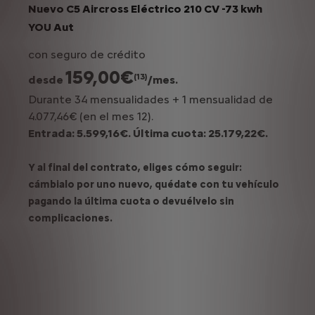
Nuevo C5 Aircross Eléctrico 210 CV -73 kwh
YOU Aut
con seguro de crédito
159,00€
(13)
desde
/mes.
Durante 34 mensualidades + 1 mensualidad de
4.077,46€ (en el mes 12).
Entrada: 5.599,16€. Última cuota: 25.179,22€.
Y al final del contrato, eliges cómo seguir:
cámbialo por uno nuevo, quédate con tu vehículo
pagando la última cuota o devuélvelo sin
complicaciones.