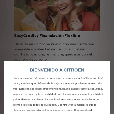
EasyCredit / Financiación Flexible
Disfruta de un coche nuevo con una cuota más
asequible y la libertad de decidir al final del
contrato: cambiar, refinanciar, quedarte con el
coche o devolverlo.
BIENVENIDO A CITROEN
Utilizamos cookies y/u otras herramientas de seguimiento (las “Herramientas”)
para garantizar que disfrutes de la mejor experiencia posible en nuestro sitio
web. Estas nos permiten ofrecer funcionalidades básicas como la seguridad,
la gestión de la red y la accesibilidad.Las Herramientas mejoran la usabilidad
y el rendimiento mediante diversas funciones, como el reconocimiento del
idioma o los resultados de búsqueda, y contribuyen a mejorar lo que te
ofrecemos. Nuestro sitio web también puede utilizar Herramientas de