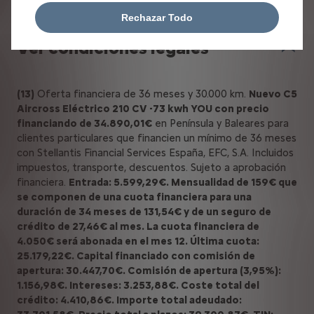
Rechazar Todo
Ver condiciones legales
(13)
Oferta financiera de 36 meses y 30.000 km.
Nuevo C5
Aircross Eléctrico 210 CV -73 kwh YOU con precio
financiando de 34.890,01€
en Península y Baleares para
clientes particulares que financien un mínimo de 36 meses
con Stellantis Financial Services España, EFC, S.A. Incluidos
impuestos, transporte, descuentos. Sujeto a aprobación
financiera.
Entrada: 5.599,29€. Mensualidad de 159€ que
se componen de una cuota financiera para una
duración de 34 meses de 131,54€ y de un seguro de
crédito de 27,46€ al mes. La cuota financiera de
4.050€ será abonada en el mes 12. Última cuota:
25.179,22€. Capital financiado con comisión de
apertura: 30.447,70€. Comisión de apertura (3,95%):
1.156,98€. Intereses: 3.253,88€. Coste total del
crédito: 4.410,86€. Importe total adeudado: