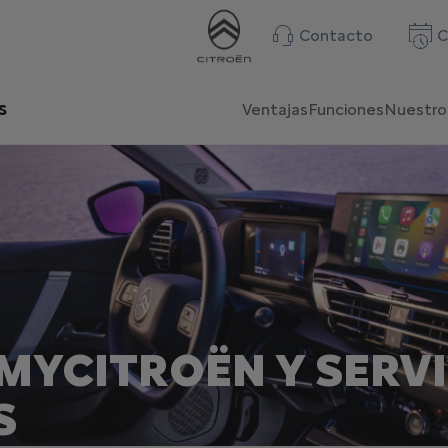
Contacto
C
s
Ventajas
Funciones
Nuestro
MYCITROËN Y SERV
S