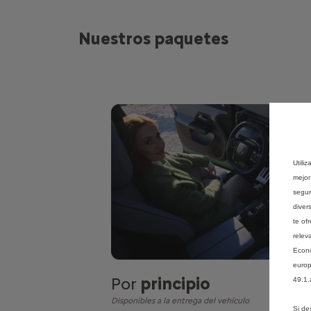
Nuestros paquetes
Utili
mejor
segur
diver
te of
relev
Econó
europ
Por
principio
49.1.
Disponibles a la entrega del vehículo
Si de