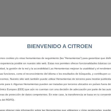
BIENVENIDO A CITROEN
zamos cookies y/u otras herramientas de seguimiento (las “Herramientas”) para garantizar que disfr
 experiencia posible en nuestro sitio web. Estas nos permiten ofrecer funcionalidades básicas co
idad, la gestión de la red y la accesibilidad.Las Herramientas mejoran la usabilidad y el rendimie
sas funciones, como el reconocimiento del idioma o los resultados de búsqueda, y contribuyen a 
recemos. Nuestro sitio web también puede utilizar Herramientas de terceros para mostrar publicid
ante para ti. Algunas Herramientas pueden ser tratadas por terceros ubicados en países fuera de
mico Europeo (EEE) que aún no cuentan con una decisión de adecuación por parte de las aut
eas de protección de datos competentes. En este caso, la transferencia se basa en tu consentim
Connect
One
Co
a del RGPD).
Incluido durante 10 años
Incluid
seas obtener más información sobre las Herramientas que utilizamos y cómo gestionarlas, puede