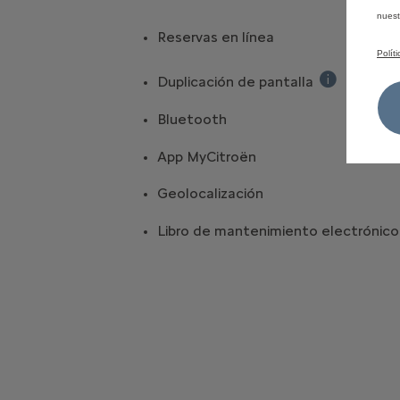
nues
Reservas en línea
Polít
Duplicación de pantalla
Muestra apli
Bluetooth
App MyCitroën
Geolocalización
Libro de mantenimiento electrónic