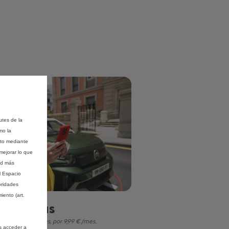
utes de la
mo la
nto mediante
mejorar lo que
ad más
l Espacio
oridades
iento (art.
nnect
Plus
o durante 12 meses, por 9,99 € /mes.
s acceder a