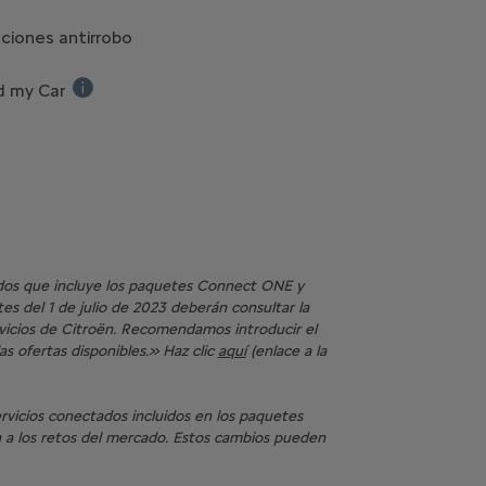
Control por voz mejorado de tu vehículo. ChatGPT y 
ciones antirrobo
d my Car
Localiza la ubicación de tu vehículo
tados que incluye los paquetes Connect ONE y
s del 1 de julio de 2023 deberán consultar la
ervicios de Citroën. Recomendamos introducir el
as ofertas disponibles.» Haz clic
aquí
(enlace a la
servicios conectados incluidos en los paquetes
 a los retos del mercado. Estos cambios pueden