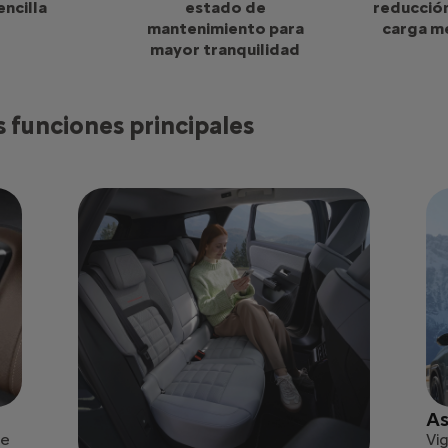
encilla
estado de
reducción
mantenimiento para
carga m
mayor tranquilidad
 funciones principales
As
te
Vig