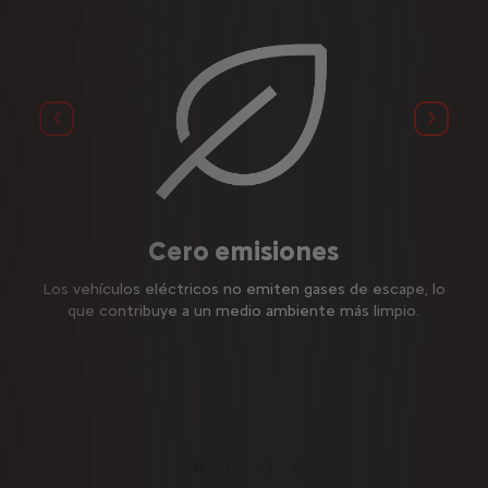
Anterior
Siguie
Cero emisiones
la
Los vehículos eléctricos no emiten gases de escape, lo
A
e,
que contribuye a un medio ambiente más limpio.
a