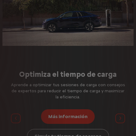
Optimiza el tiempo de carga
Aprende a optimizar tus sesiones de carga con consejos
de expertos para reducir el tiempo de carga y maximizar
unto
Tod
la eficiencia.
orrar
fut
Más información
Anterior
Siguie