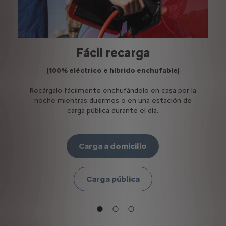
s
Fácil recarga
(100% eléctrico e híbrido enchufable)
y
Recárgalo fácilmente enchufándolo en casa por la
P
ía
noche mientras duermes o en una estación de
carga pública durante el día.
Carga a domicilio
Carga pública