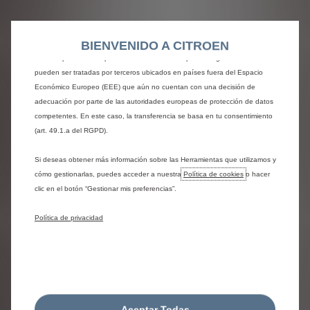
y el rendimiento mediante diversas funciones, como el reconocimiento del
idioma o los resultados de búsqueda, y contribuyen a mejorar lo que te
Por favor completa tu número de
BIENVENIDO A CITROEN
ofrecemos. Nuestro sitio web también puede utilizar Herramientas de
vin
terceros para mostrar publicidad más relevante para ti. Algunas Herramientas
pueden ser tratadas por terceros ubicados en países fuera del Espacio
El VIN ("Número Identificación del Vehículo") está indicado
Económico Europeo (EEE) que aún no cuentan con una decisión de
en la ficha técnica y en el permiso de circulación (apartado
adecuación por parte de las autoridades europeas de protección de datos
E). Se compone de 17 caracteres y comenzar por VF7 o
competentes. En este caso, la transferencia se basa en tu consentimiento
VR7.
(art. 49.1.a del RGPD).
*Si su vehículo esta afectado por la campaña recuperación
Si deseas obtener más información sobre las Herramientas que utilizamos y
Takata y está interesado en reparación en su domicilio, le
cómo gestionarlas, puedes acceder a nuestra
Política de cookies
o hacer
informamos que sus datos serán tratados por nuestro
clic en el botón “Gestionar mis preferencias”.
socio FORMEL-D con CIF-B62354253 para llevar a cabo la
reparación solicitada en el lugar que nos haya indicado.
Política de privacidad
Aceptar Todas