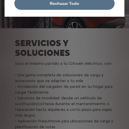
Rechazar Todo
SERVICIOS Y
SOLUCIONES
Saca el máximo partido a tu Citroën eléctrico, con:
• Una gama completa de soluciones de carga y
accesorios que se adaptan a tu vida
• Instalación del cargador de pared en su hogar para
cargar fácilmente
• Servicios de movilidad: desde un vehículo de
sustitución/cortesía durante el mantenimiento o
reparación hasta alquileres a corto plazo para viajes
más largos
• Aplicación Free2move para ubicaciones de carga y
planificación de rutas