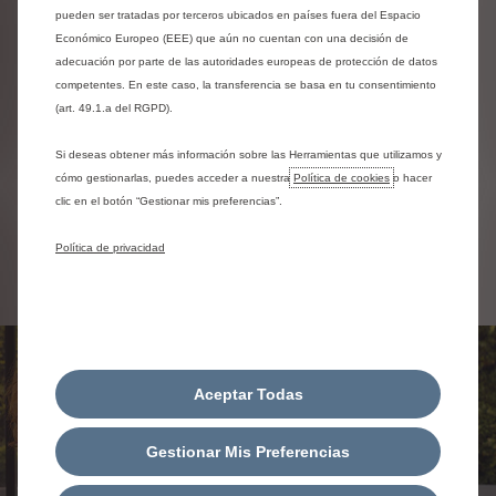
pueden ser tratadas por terceros ubicados en países fuera del Espacio
Garantía de 8 años/160 000 km
Económico Europeo (EEE) que aún no cuentan con una decisión de
La refabricación o reciclaje de baterías al final de
adecuación por parte de las autoridades europeas de protección de datos
su vida útil
competentes. En este caso, la transferencia se basa en tu consentimiento
(art. 49.1.a del RGPD).
Si deseas obtener más información sobre las Herramientas que utilizamos y
Cita online
cómo gestionarlas, puedes acceder a nuestra
Política de cookies
o hacer
clic en el botón “Gestionar mis preferencias”.
Obten un presupuesto
Política de privacidad
Aceptar Todas
Gestionar Mis Preferencias