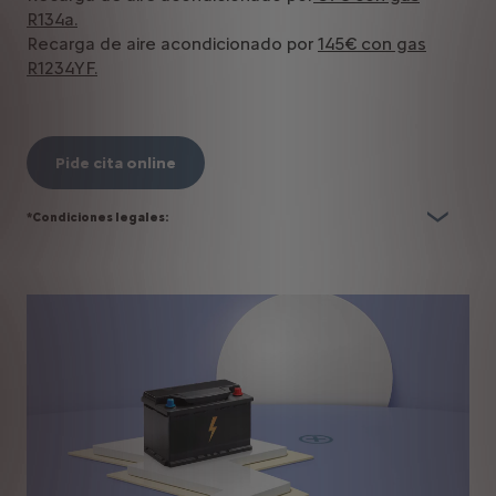
R134a.
Recarga de aire acondicionado por
145€ con gas
R1234YF.
Pide cita online
*Condiciones legales: