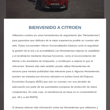
AHORA, TU MANTENIMIENTO
BIENVENIDO A CITROEN
ANUAL PUEDE TENER PREMIO
Utilizamos cookies y/u otras herramientas de seguimiento (las “Herramientas”)
Este mes, haz tu revisión de mantenimiento con
para garantizar que disfrutes de la mejor experiencia posible en nuestro sitio
web. Estas nos permiten ofrecer funcionalidades básicas como la seguridad,
lubricantes
TotalEnergies
en Citroën Service y
la gestión de la red y la accesibilidad.Las Herramientas mejoran la usabilidad
podrás participar en el sorteo de increíbles
y el rendimiento mediante diversas funciones, como el reconocimiento del
regalos*
idioma o los resultados de búsqueda, y contribuyen a mejorar lo que te
ofrecemos. Nuestro sitio web también puede utilizar Herramientas de
terceros para mostrar publicidad más relevante para ti. Algunas Herramientas
pueden ser tratadas por terceros ubicados en países fuera del Espacio
PARTICIPA AQUÍ
Económico Europeo (EEE) que aún no cuentan con una decisión de
adecuación por parte de las autoridades europeas de protección de datos
*Condiciones legales:
competentes. En este caso, la transferencia se basa en tu consentimiento
(art. 49.1.a del RGPD).
Si deseas obtener más información sobre las Herramientas que utilizamos y