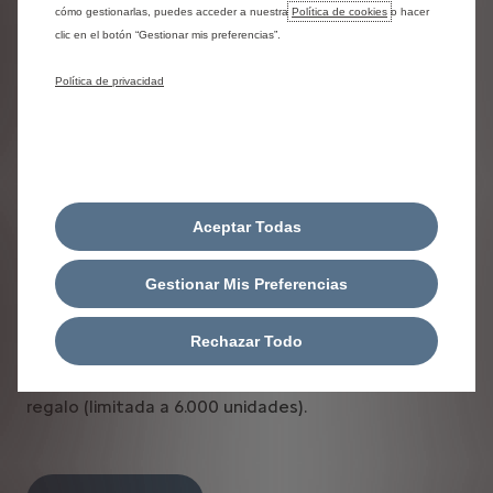
cómo gestionarlas, puedes acceder a nuestra
Política de cookies
o hacer
clic en el botón “Gestionar mis preferencias”.
Política de privacidad
Aceptar Todas
AMBIENTE LIMPIO,
Gestionar Mis Preferencias
CONDUCCIÓN SEGURA
Esta primavera, aire sano y limpio en tu vehículo.
Rechazar Todo
Consigue tu tratamiento higienizante airco well®
por solo 25€ y llévate unas gafas de sol de
regalo (limitada a 6.000 unidades).