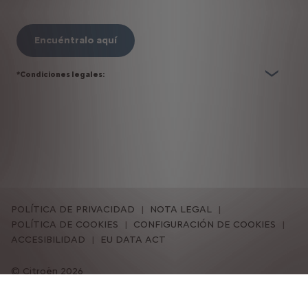
Encuéntralo aquí
*Condiciones legales:
POLÍTICA DE PRIVACIDAD
NOTA LEGAL
POLÍTICA DE COOKIES
CONFIGURACIÓN DE COOKIES
ACCESIBILIDAD
EU DATA ACT
Citroën 2026