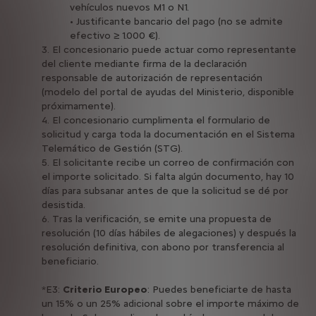
vehículos nuevos M1 o N1.
• Justificante bancario del pago (no se admite
efectivo ≥ 1.000 €).
3. El concesionario puede actuar como representante
del cliente mediante firma de la declaración
responsable de autorización de representación
(modelo del portal de ayudas del Ministerio, disponible
próximamente).
4. El concesionario cumplimenta el formulario de
solicitud y carga toda la documentación en el Sistema
Telemático de Gestión (STG).
5. El solicitante recibe un correo de confirmación con
el importe solicitado. Si falta algún documento, hay 10
días para subsanar antes de que la solicitud se dé por
desistida.
6. Tras la verificación, se emite una propuesta de
resolución (10 días hábiles de alegaciones) y después la
resolución definitiva, con abono por transferencia al
beneficiario.
*E3:
Criterio Europeo
: Puedes beneficiarte de hasta
un 15% o un 25% adicional sobre el importe máximo de