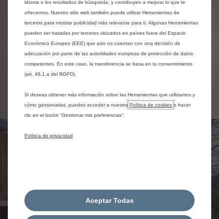
idioma o los resultados de búsqueda, y contribuyen a mejorar lo que te
(particular o empresa), gestionada íntegramente a través de
ofrecemos. Nuestro sitio web también puede utilizar Herramientas de
nuestra red de concesionarios.
terceros para mostrar publicidad más relevante para ti. Algunas Herramientas
pueden ser tratadas por terceros ubicados en países fuera del Espacio
Esta bonificación no reduce el precio de tu vehículo.
Económico Europeo (EEE) que aún no cuentan con una decisión de
adecuación por parte de las autoridades europeas de protección de datos
Los CAEs no se consideran una subvención, sino una
monetización derivada de la venta de los ahorros
competentes. En este caso, la transferencia se basa en tu consentimiento
energéticos certificados, tras la sustitución de un vehículo
(art. 49.1.a del RGPD).
de combustión del cual hayas sido titular durante al menos
12 meses, para la adquisición de un vehículo 100 % eléctrico.
Si deseas obtener más información sobre las Herramientas que utilizamos y
cómo gestionarlas, puedes acceder a nuestra
Política de cookies
o hacer
clic en el botón “Gestionar mis preferencias”.
Política de privacidad
Aceptar Todas