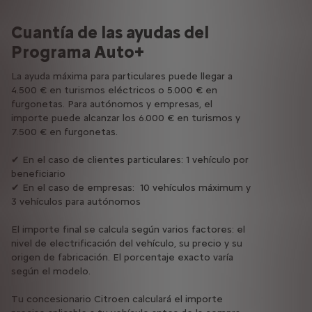
Cuantía de las ayudas del
Programa Auto+
La ayuda máxima para particulares puede llegar a
4.500 € en turismos eléctricos o 5.000 € en
furgonetas. Para autónomos y empresas, el
importe puede alcanzar los 6.000 € en turismos y
7.500 € en furgonetas.
✔ En el caso de clientes particulares: 1 vehículo por
beneficiario
✔ En el caso de empresas: 10 vehículos máximum y
3 vehículos para autónomos
El importe final se calcula según varios factores: el
nivel de electrificación del vehículo, su precio y su
origen de fabricación. El porcentaje exacto varía
según el modelo.
Tu concesionario Citroen calculará el importe