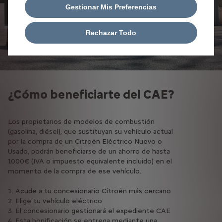
Gestionar Mis Preferencias
Rechazar Todo
¿Cómo beneficiarte del CAE?
Los propietarios de modelos de combustión
(gasolina, diésel), que sustituyan su vehículo actual
por la compra de un Citroën Eléctrico Nuevo o
Usado, podrán beneficiarse de un ahorro de hasta
1.000€ (IVA o impuesto equivalente incluido) en el
momento de la compra de ese vehículo.
Acude a tu concesionario Citroën más cercano
Elige tu vehículo eléctrico
El concesionario gestionará el expediente CAE
Esta bonificación se entrega mediante una