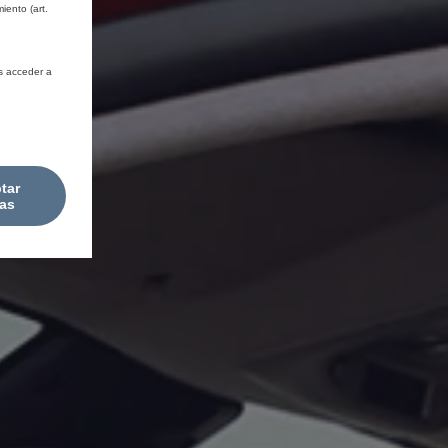
iento (art.
s acceder a
tar
as