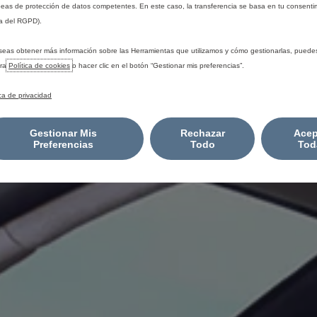
eas de protección de datos competentes. En este caso, la transferencia se basa en tu consentim
a del RGPD).
seas obtener más información sobre las Herramientas que utilizamos y cómo gestionarlas, puede
tra
Política de cookies
o hacer clic en el botón “Gestionar mis preferencias”.
ica de privacidad
Gestionar Mis
Rechazar
Acep
Preferencias
Todo
Tod