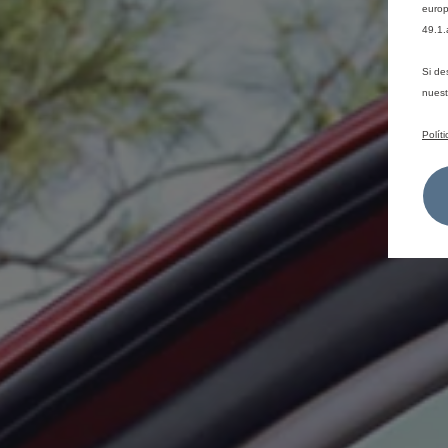
europ
49.1.
Si de
nues
Polít