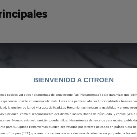
rincipales
m
BIENVENIDO A CITROEN
zamos cookies y/u otras herramientas de seguimiento (las “Herramientas”) para garantizar que disfr
 experiencia posible en nuestro sitio web. Estas nos permiten ofrecer funcionalidades básicas co
idad, la gestión de la red y la accesibilidad.Las Herramientas mejoran la usabilidad y el rendimie
sas funciones, como el reconocimiento del idioma o los resultados de búsqueda, y contribuyen a 
recemos. Nuestro sitio web también puede utilizar Herramientas de terceros para mostrar publicid
ante para ti. Algunas Herramientas pueden ser tratadas por terceros ubicados en países fuera de
mico Europeo (EEE) que aún no cuentan con una decisión de adecuación por parte de las aut