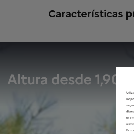
Características
p
Altura desde 1,90 
Utili
mejor
segur
diver
te of
relev
Econó