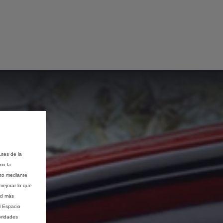
utes de la
mo la
nto mediante
mejorar lo que
ad más
l Espacio
oridades