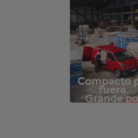
Compacto 
fuera.
Grande po
dentro.
Descubre el uso diari