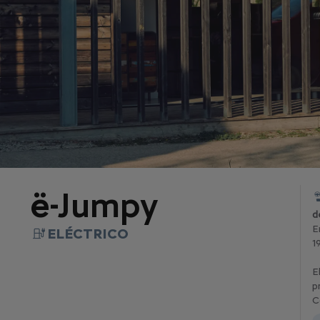
ë-Jumpy
d
E
ELÉCTRICO
1
E
p
C