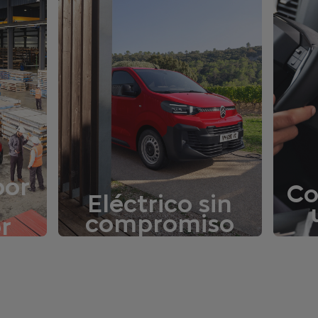
por
Co
Eléctrico sin
compromiso
r
Mantén tu negocio en
movimiento
o