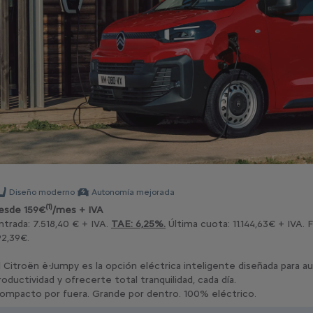
Diseño moderno
Autonomía mejorada
(1)
esde 159€
/mes + IVA
ntrada: 7.518,40 € + IVA.
TAE: 6,25%.
Última cuota: 11.144,63€ + IVA. 
92,39€.
l Citroën ë-Jumpy es la opción eléctrica inteligente diseñada para 
roductividad y ofrecerte total tranquilidad, cada día.
ompacto por fuera. Grande por dentro. 100% eléctrico.