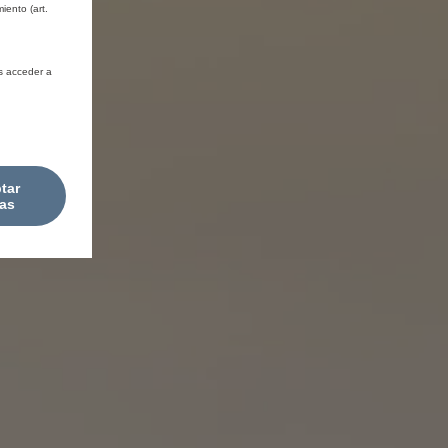
iento (art.
s acceder a
tar
as