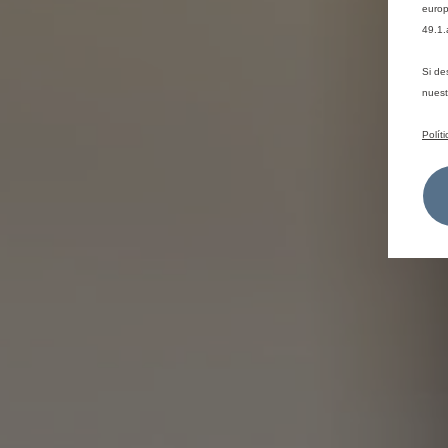
europ
49.1.
Si de
nues
Polít