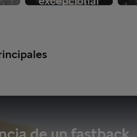
excepcional
vido
M
Explora la clase Confort
rincipales
cia de un fastback