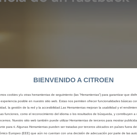
BIENVENIDO A CITROEN
zamos cookies y/u otras herramientas de seguimiento (las “Herramientas”) para garantizar que disfr
 experiencia posible en nuestro sitio web. Estas nos permiten ofrecer funcionalidades básicas co
idad, la gestión de la red y la accesibilidad.Las Herramientas mejoran la usabilidad y el rendimie
sas funciones, como el reconocimiento del idioma o los resultados de búsqueda, y contribuyen a 
recemos. Nuestro sitio web también puede utilizar Herramientas de terceros para mostrar publicid
ante para ti. Algunas Herramientas pueden ser tratadas por terceros ubicados en países fuera de
mico Europeo (EEE) que aún no cuentan con una decisión de adecuación por parte de las aut