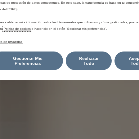
eas de protección de datos competentes. En este caso, la transferencia se basa en tu consentim
a del RGPD).
seas obtener más información sobre las Herramientas que utilizamos y cómo gestionarlas, puede
tra
Política de cookies
o hacer clic en el botón “Gestionar mis preferencias”.
ica de privacidad
Gestionar Mis
Rechazar
Acep
Preferencias
Todo
Tod