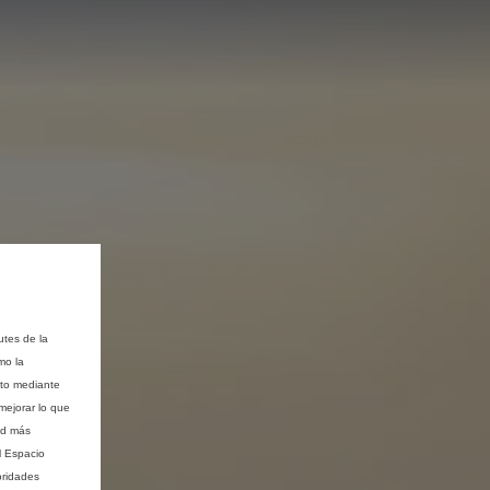
utes de la
mo la
nto mediante
mejorar lo que
ad más
l Espacio
oridades