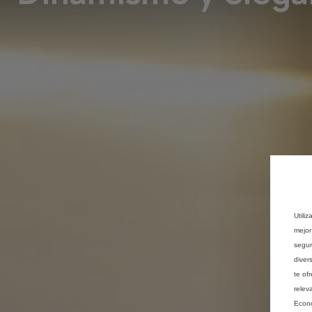
Utili
mejor
segur
diver
te of
relev
Econó