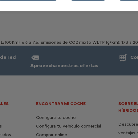
Km): 6,6 a 7,6. Emisiones de CO2 mixto WLTP (g/Km): 173 a 20
 de red
Co
Aprovecha nuestras ofertas
LES
ENCONTRAR MI COCHE
SOBRE E
HÍBRIDO
Configura tu coche
Descubre 
s
Configura tu vehículo comercial
ventajas 
mados
Comprar online