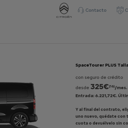
Contacto
C
SpaceTourer PLUS Tall
con seguro de crédito
325€
(16)
desde
/mes.
Entrada: 6.221,72€. Últ
Y al final del contrato, e
uno nuevo, quédate con t
cuota o devuélvelo sin c