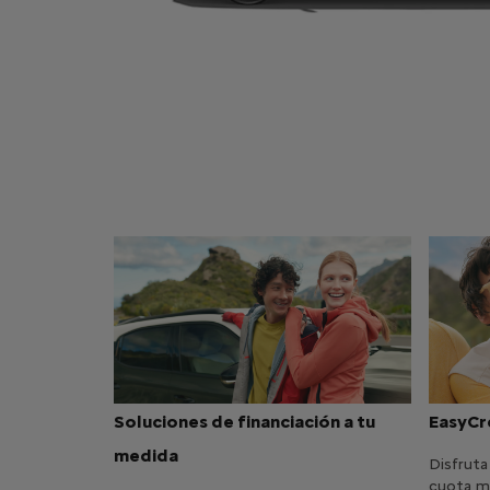
Soluciones de financiación a tu
EasyCre
medida
Disfrut
cuota má