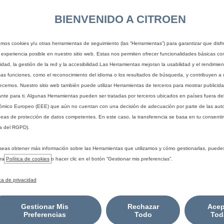
l final del contrato: cambiar,
incluidos: seguro, asistencia,
BIENVENIDO A CITROEN
iar, quedarte con el coche o
mantenimiento, impuestos y má
lo.
zamos cookies y/u otras herramientas de seguimiento (las “Herramientas”) para garantizar que disfr
 experiencia posible en nuestro sitio web. Estas nos permiten ofrecer funcionalidades básicas co
idad, la gestión de la red y la accesibilidad.Las Herramientas mejoran la usabilidad y el rendimie
sas funciones, como el reconocimiento del idioma o los resultados de búsqueda, y contribuyen a 
recemos. Nuestro sitio web también puede utilizar Herramientas de terceros para mostrar publicid
ante para ti. Algunas Herramientas pueden ser tratadas por terceros ubicados en países fuera de
mico Europeo (EEE) que aún no cuentan con una decisión de adecuación por parte de las aut
eas de protección de datos competentes. En este caso, la transferencia se basa en tu consentim
a del RGPD).
eTourer PLUS Talla M BlueHDi 180 S&S EAT8 con precio financia
lantis Financial Services España EFC, S.A. Incluidos impuestos, tran
seas obtener más información sobre las Herramientas que utilizamos y cómo gestionarlas, puede
ta financiera mensual para una duración de 35 meses de 295,03€
tra
Política de cookies
o hacer clic en el botón “Gestionar mis preferencias”.
tura: 33.309,52€. Comisión de apertura (0,00%): 0,00€. Interese
16€. TIN: 5,99%.
TAE: 6,16%
. Sistema de amortización francés. Al fi
ica de privacidad
/08/2026.
Precio al contado: 39.531,24€
. El modelo visualizado pued
al financiado, suscrito con Stellantis Life Insurance Europe Limited,
Gestionar Mis
Rechazar
Acep
mo compañía de seguros, y con la intermediación de Stellantis Fina
Preferencias
Todo
Tod
ones con la clave AJ-171 y con Seguro de Responsabilidad Civil cont