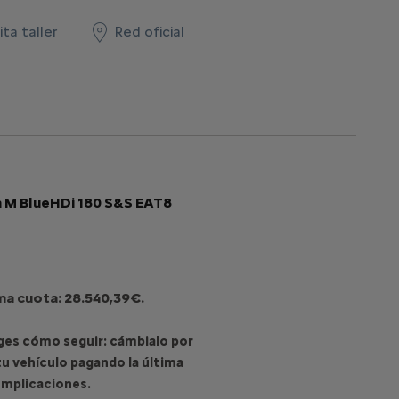
ita taller
Red oficial
a M BlueHDi 180 S&S EAT8
ima cuota: 28.540,39€.
liges cómo seguir: cámbialo por
u vehículo pagando la última
omplicaciones.