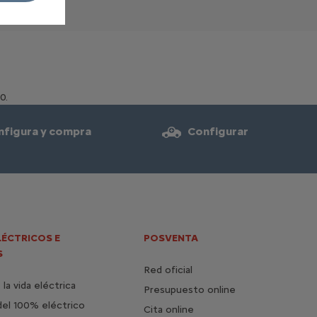
0.
nfigura y compra
Configurar
LÉCTRICOS E
POSVENTA
S
Red oficial
la vida eléctrica
Presupuesto online
del 100% eléctrico
Cita online