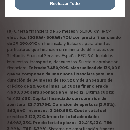
Rechazar Todo
Ver condiciones legales
(8)
Oferta financiera de 36 meses y 30.000 km.
ë-C4
eléctrico 100 KW - 50KWh YOU con precio financiando
de 29.290,01€
en Península y Baleares para clientes
particulares que financien un mínimo de 36 meses con
Stellantis Financial Services España, EFC, S.A. Incluidos
impuestos, transporte, descuentos. Sujeto a aprobación
financiera.
Entrada: 7.450,90€. Mensualidad de 139,00€
que se componen de una cuota financiera para una
duración de 34 meses de 118,52€ y de un seguro de
crédito de 20,48€ al mes. La cuota financiera de
4.500,00€ será abonada en el mes 12. Última cuota:
16.432,65€. Capital financiado con comisión de
apertura: 22.701,75€. Comisión de apertura (3,95%):
862,64€. Intereses: 2.260,58€. Coste total del
crédito: 3.123,22€. Importe total adeudado:
24.962,33€. Precio total a plazos: 32.413,23€. TIN:
3,99%.
TAE: 5,79%.
Sistema de amortización francés.