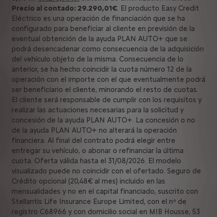
Precio al contado: 29.290,01€
. El producto Easy Credit
Eléctrico es una operación de financiación que se ha
configurado para beneficiar al cliente en previsión de la
eventual obtención de la ayuda PLAN AUTO+ que se
podrá desencadenar como consecuencia de la adquisición
del vehículo objeto de la misma. Consecuencia de lo
anterior, se ha hecho coincidir la cuota número 12 de la
operación con el importe con el que eventualmente podrá
ser beneficiario el cliente, minorando el resto de cuotas.
El cliente será responsable de cumplir con los requisitos y
realizar las actuaciones necesarias para la solicitud y
concesión de la ayuda PLAN AUTO+. La concesión o no
de la ayuda PLAN AUTO+ no alterará la operación
financiera. Al final del contrato podrá elegir entre
entregar su vehículo, o abonar o refinanciar la última
cuota. Oferta válida hasta el 31/08/2026. El modelo
visualizado puede no coincidir con el ofertado. Seguro de
Crédito opcional (20,48€ al mes) incluido en las
mensualidades y no en el capital financiado, suscrito con
Stellantis Life Insurance Europe Limited, con el nº de
registro C68966 y con domicilio social en MIB Housse, 53