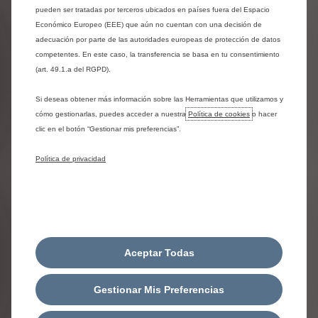
Con una única mensualidad, tienes un coche
pueden ser tratadas por terceros ubicados en países fuera del Espacio
nuevo y múltiples servicios incluidos: seguro,
Económico Europeo (EEE) que aún no cuentan con una decisión de
asistencia, mantenimiento, impuestos y más.
adecuación por parte de las autoridades europeas de protección de datos
competentes. En este caso, la transferencia se basa en tu consentimiento
(art. 49.1.a del RGPD).
Si deseas obtener más información sobre las Herramientas que utilizamos y
cómo gestionarlas, puedes acceder a nuestra
Política de cookies
o hacer
clic en el botón “Gestionar mis preferencias”.
Política de privacidad
Financiación para coche eléctrico
Stellantis Financial Services configura la
financiación de tu vehículo incluyendo una cuota
por el importe de la eventual ayuda Plan Auto+ al
Aceptar Todas
momento en el que previsiblemente ya hayas
podido percibir ese importe en caso de que haya
sido concedido, minorando así el resto de cuotas.
Gestionar Mis Preferencias