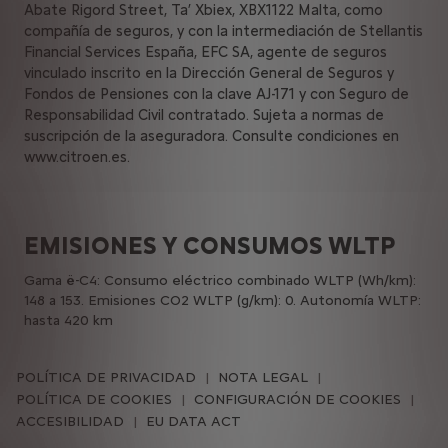
Abate Rigord Street, Ta’ Xbiex, XBX1122 Malta, como
compañía de seguros, y con la intermediación de Stellantis
Financial Services España, EFC SA, agente de seguros
vinculado inscrito en la Dirección General de Seguros y
Fondos de Pensiones con la clave AJ-171 y con Seguro de
Responsabilidad Civil contratado. Sujeta a normas de
suscripción de la aseguradora. Consulte condiciones en
www.citroen.es.
EMISIONES Y CONSUMOS WLTP
Gama ë-C4: Consumo eléctrico combinado WLTP (Wh/km):
148 a 153. Emisiones CO2 WLTP (g/km): 0. Autonomía WLTP:
hasta 420 km
POLÍTICA DE PRIVACIDAD
NOTA LEGAL
POLÍTICA DE COOKIES
CONFIGURACIÓN DE COOKIES
ACCESIBILIDAD
EU DATA ACT