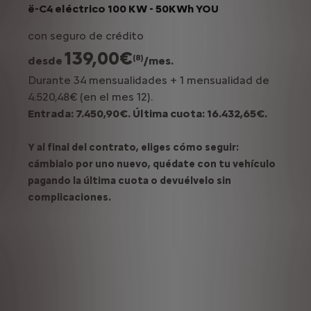
ë-C4 eléctrico 100 KW - 50KWh YOU
con seguro de crédito
139,00€
(8)
desde
/mes.
Durante 34 mensualidades + 1 mensualidad de
4.520,48€ (en el mes 12).
Entrada: 7.450,90€. Última cuota: 16.432,65€.
Y al final del contrato, eliges cómo seguir:
cámbialo por uno nuevo, quédate con tu vehículo
pagando la última cuota o devuélvelo sin
complicaciones.