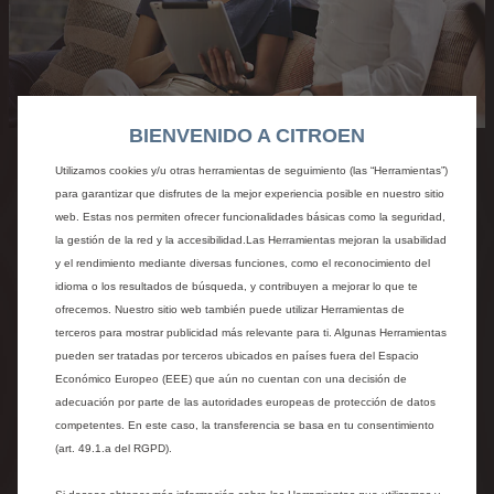
BIENVENIDO A CITROEN
Utilizamos cookies y/u otras herramientas de seguimiento (las “Herramientas”)
para garantizar que disfrutes de la mejor experiencia posible en nuestro sitio
web. Estas nos permiten ofrecer funcionalidades básicas como la seguridad,
la gestión de la red y la accesibilidad.Las Herramientas mejoran la usabilidad
y el rendimiento mediante diversas funciones, como el reconocimiento del
idioma o los resultados de búsqueda, y contribuyen a mejorar lo que te
ofrecemos. Nuestro sitio web también puede utilizar Herramientas de
terceros para mostrar publicidad más relevante para ti. Algunas Herramientas
pueden ser tratadas por terceros ubicados en países fuera del Espacio
1. CONFIGURE OR SELECT IN
Económico Europeo (EEE) que aún no cuentan con una decisión de
adecuación por parte de las autoridades europeas de protección de datos
STOCK CAR
competentes. En este caso, la transferencia se basa en tu consentimiento
Choose your version, color and options or select a vehicle
(art. 49.1.a del RGPD).
in stock.