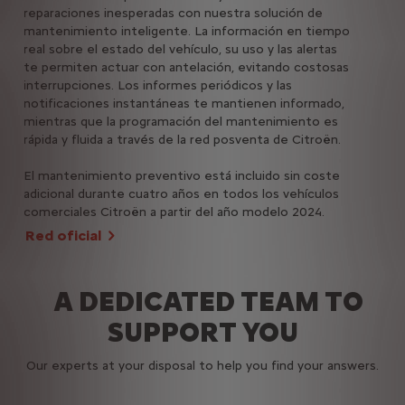
fun
reparaciones inesperadas con nuestra solución de
tráf
mantenimiento inteligente. La información en tiempo
ruta
real sobre el estado del vehículo, su uso y las alertas
com
te permiten actuar con antelación, evitando costosas
reca
interrupciones. Los informes periódicos y las
disp
notificaciones instantáneas te mantienen informado,
mientras que la programación del mantenimiento es
Má
rápida y fluida a través de la red posventa de Citroën.
El mantenimiento preventivo está incluido sin coste
adicional durante cuatro años en todos los vehículos
comerciales Citroën a partir del año modelo 2024.
Red oficial
A DEDICATED TEAM TO
SUPPORT YOU
Our experts at your disposal to help you find your answers.