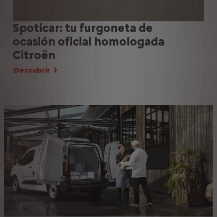
Spoticar: tu furgoneta de
¿Q
ocasión oficial homologada
ac
Citroën
De
Descubrir