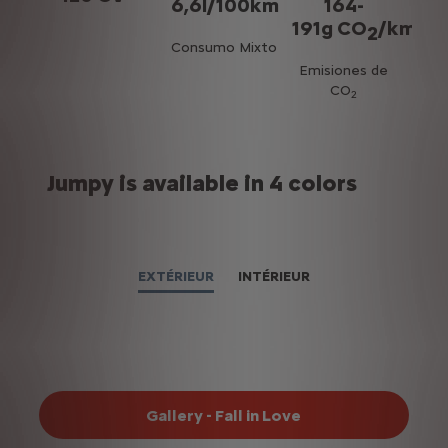
 g
6,6l/100km
164-
m
191g CO
/km
2
Consumo Mixto
Emisiones de
o
CO
2
Jumpy is available in 4 colors
EXTÉRIEUR
INTÉRIEUR
Gallery - Fall in Love