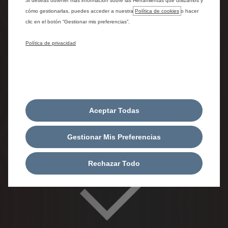
Si deseas obtener más información sobre las Herramientas que utilizamos y
cómo gestionarlas, puedes acceder a nuestra
Política de cookies
o hacer
clic en el botón “Gestionar mis preferencias”.
Política de privacidad
2. SELECT A DEALERSHIP
Aceptar Todas
Select your favorite dealership., a payment method (cash or
Gestionar Mis Preferencias
monthly) and registration options.
Rechazar Todo