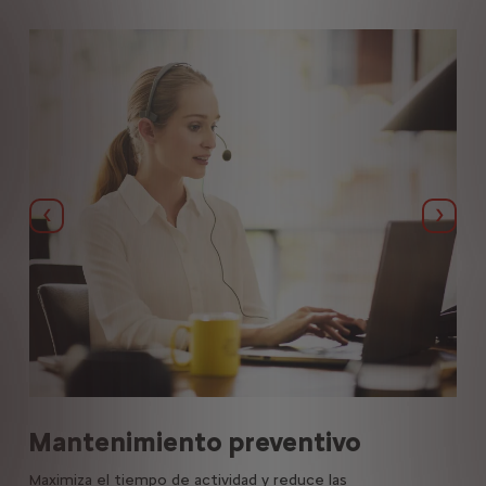
Anterior
Sigui
Ci
Mantenimiento preventivo
Con
Maximiza el tiempo de actividad y reduce las