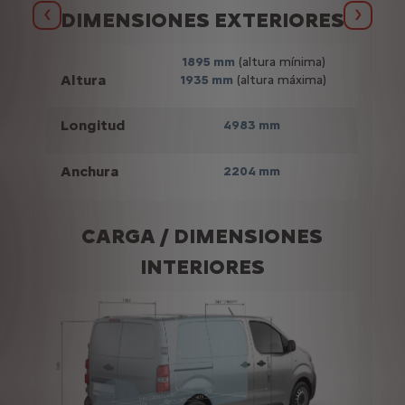
S
DIMENSIONES EXTERIORES
Anterior
Siguie
1895 mm
(altura mínima)
Altura
1935 mm
(altura máxima)
Longitud
4983 mm
Anchura
2204 mm
CARGA / DIMENSIONES
INTERIORES