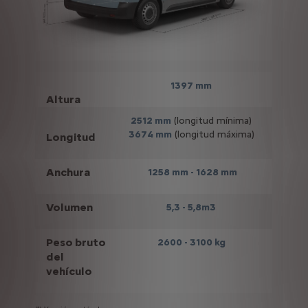
1397 mm
Altura
2512 mm
(longitud mínima)
3674 mm
(longitud máxima)
Longitud
Anchura
1258 mm - 1628
mm
Volumen
5,3 - 5,8m3
Peso bruto
2600 - 3100 kg
del
vehículo
(1)
(2) 