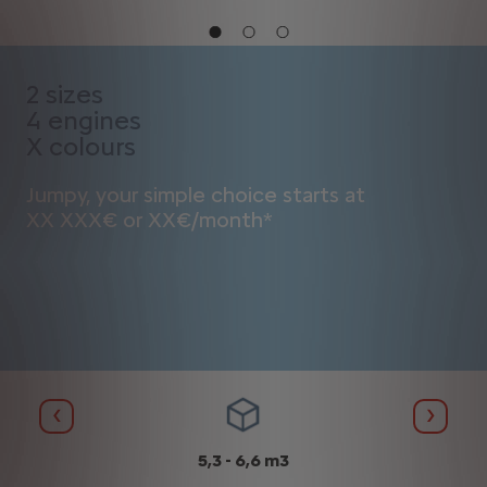
2 sizes
4 engines
X colours
Jumpy, your simple choice starts at
XX XXX€ or XX€/month*
Anterior
Siguie
5,3 - 6,6 m3