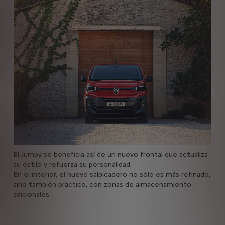
acer
El Jumpy se beneficia así de un nuevo frontal que actualiza
así
su estilo y refuerza su personalidad.
Faci
que
En el interior, el nuevo salpicadero no sólo es más refinado,
pul
sino también práctico, con zonas de almacenamiento
gen
adicionales.