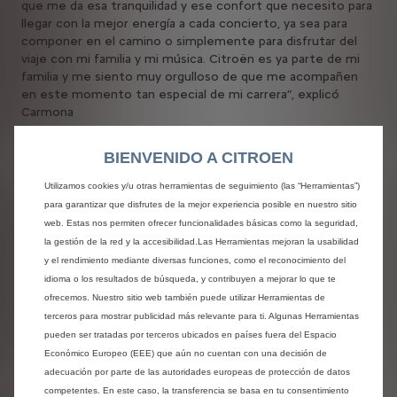
que me da esa tranquilidad y ese confort que necesito para
llegar con la mejor energía a cada concierto, ya sea para
componer en el camino o simplemente para disfrutar del
viaje con mi familia y mi música. Citroën es ya parte de mi
familia y me siento muy orgulloso de que me acompañen
en este momento tan especial de mi carrera”, explicó
Carmona
“Desde 2019, en Citroën tenemos el privilegio de colaborar
BIENVENIDO A CITROEN
con Antonio Carmona y no queríamos dejar de acompañarle
en un momento tan importante de su carrera”, aseguró
Utilizamos cookies y/u otras herramientas de seguimiento (las “Herramientas”)
José Ángel López Tens, director de Comunicación de
para garantizar que disfrutes de la mejor experiencia posible en nuestro sitio
Citroën. “Un artista con el que compartimos valores como
web. Estas nos permiten ofrecer funcionalidades básicas como la seguridad,
marca de éxito Made in Spain, innovadora y audaz,” añadió.
la gestión de la red y la accesibilidad.Las Herramientas mejoran la usabilidad
“Además, estaremos presentes en algunas ciudades de la
y el rendimiento mediante diversas funciones, como el reconocimiento del
gira con el Nuevo SUV C5 Aircross, un coche que invita a la
idioma o los resultados de búsqueda, y contribuyen a mejorar lo que te
tranquilidad y al confort, y que viajará con Antonio este
ofrecemos. Nuestro sitio web también puede utilizar Herramientas de
2026”.
terceros para mostrar publicidad más relevante para ti. Algunas Herramientas
pueden ser tratadas por terceros ubicados en países fuera del Espacio
“Más de lo que te quiero”, el primer
single
y videoclip del
Económico Europeo (EEE) que aún no cuentan con una decisión de
álbum “Baró Drom (Éxodo)”, una canción luminosa y
adecuación por parte de las autoridades europeas de protección de datos
contemporánea que coquetea con un
afrobeat
competentes. En este caso, la transferencia se basa en tu consentimiento
aflamencado de vocación popular, se ha confirmado ya