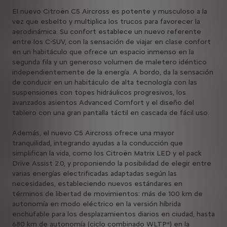
El nuevo Citroën C5 Aircross es potente y musculoso a la
vez que esbelto y multiplica los trucos para favorecer la
aerodinámica. Su confort establece un nuevo referente
entre los C-SUV, con la sensación de viajar en clase confort
en un habitáculo que ofrece un espacio inmenso en la
segunda fila y un generoso volumen de maletero idéntico
independientemente de la energía. A bordo, da la sensación
de conducir en un habitáculo de alta tecnología con las
suspensiones con topes hidráulicos progresivos, los
avanzados asientos Advanced Comfort y el diseño del
tablero con una gran pantalla táctil en cascada de fácil uso.
Además, el nuevo C5 Aircross ofrece una mayor
tranquilidad, integrando ayudas a la conducción que
simplifican la vida, como los Citroën Matrix LED y el pack
Drive Assist 2.0, y proponiendo la posibilidad de elegir entre
varias energías electrificadas adaptadas según las
necesidades, estableciendo nuevos estándares en
términos de libertad de movimientos: más de 100 km de
autonomía en modo eléctrico en la versión híbrida
enchufable para los desplazamientos diarios en ciudad, hasta
680 km de autonomía (ciclo combinado WLTP*) en la