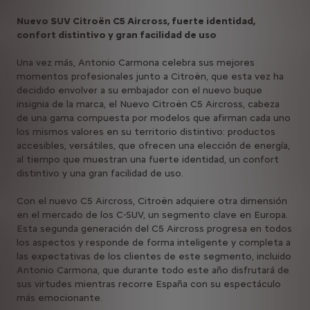
Nuevo SUV Citroën C5 Aircross, fuerte identidad,
confort distintivo y gran facilidad de uso
Una vez más, Antonio Carmona celebra sus mejores
momentos profesionales junto a Citroën, que esta vez ha
decidido envolver a su embajador con el nuevo buque
insignia de la marca, el Nuevo Citroën C5 Aircross, cabeza
de una gama compuesta por modelos que afirman cada uno
los mismos valores en su territorio distintivo: productos
accesibles, versátiles, que ofrecen una elección de energía,
al tiempo que muestran una fuerte identidad, un confort
distintivo y una gran facilidad de uso.
Con el nuevo C5 Aircross, Citroën adquiere otra dimensión
en el mercado de los C-SUV, un segmento clave en Europa.
Esta segunda generación del C5 Aircross progresa en todos
los aspectos y responde de forma inteligente y completa a
las expectativas de los clientes de este segmento, incluido
Antonio Carmona, que durante todo este año disfrutará de
sus virtudes mientras recorre España con su espectáculo
más emocionante.