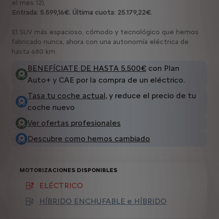
el mes 12).
Entrada: 5.599,16€. Última cuota: 25.179,22€.
El SUV más espacioso, cómodo y tecnológico que hemos
fabricado nunca, ahora con una autonomía eléctrica de
hasta 680 km.
BENEFÍCIATE DE HASTA 5.500€
con Plan
Auto+ y CAE por la compra de un eléctrico.
Tasa tu coche actual,
y reduce el precio de tu
coche nuevo
Ver ofertas profesionales
Descubre como hemos cambiado
MOTORIZACIONES DISPONIBLES
ELÉCTRICO
(active )
HÍBRIDO ENCHUFABLE e HÍBRIDO