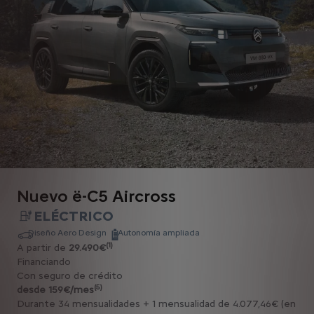
Nuevo ë-C5 Aircross
ELÉCTRICO
Diseño Aero Design
Autonomía ampliada
(1)
A partir de
29.490€
Financiando
Con seguro de crédito
(5)
desde 159€/mes
Durante 34 mensualidades + 1 mensualidad de 4.077,46€ (en