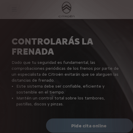
S
k
i
p
t
S
o
k
C
i
o
p
CONTROLARÁS LA
n
t
t
o
FRENADA
e
N
n
a
t
v
Dado que tu seguridad es fundamental, las
T
i
e
g
comprobaciones periódicas de los frenos por parte de
x
a
un especialista de Citroën evitarán que se alarguen las
t
t
distancias de frenado.
i
Este sistema debe ser confiable, eficiente y
o
n
sostenible en el tiempo.
T
Mantén un control total sobre los tambores,
e
pastillas, discos y pinzas.
x
t
Pide cita online