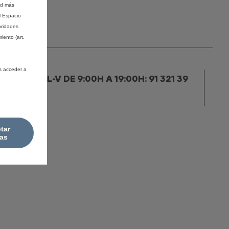
ad más
l Espacio
oridades
iento (art.
s acceder a
IENTE / L-V DE 9:00H A 19:00H: 91 321 39
tar
as