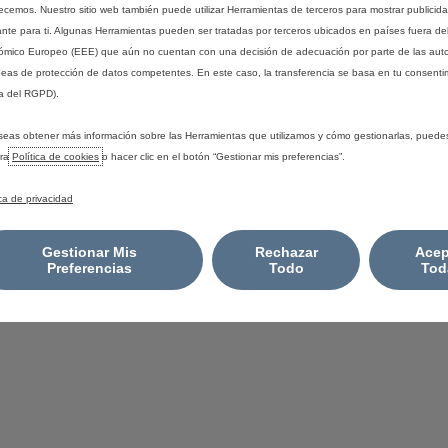
recemos. Nuestro sitio web también puede utilizar Herramientas de terceros para mostrar publicid
Descarga de catálogos
ante para ti. Algunas Herramientas pueden ser tratadas por terceros ubicados en países fuera de
mico Europeo (EEE) que aún no cuentan con una decisión de adecuación por parte de las aut
eas de protección de datos competentes. En este caso, la transferencia se basa en tu consentim
a del RGPD).
COOKIES
seas obtener más información sobre las Herramientas que utilizamos y cómo gestionarlas, puede
HORARIO ATENCIÓN AL CL
ATA ACT
tra
Política de cookies
o hacer clic en el botón “Gestionar mis preferencias”.
21
ica de privacidad
Gestionar Mis
Rechazar
Acep
Preferencias
Todo
Tod