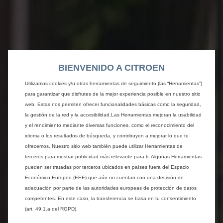
BIENVENIDO A CITROEN
Utilizamos cookies y/u otras herramientas de seguimiento (las “Herramientas”)
para garantizar que disfrutes de la mejor experiencia posible en nuestro sitio
web. Estas nos permiten ofrecer funcionalidades básicas como la seguridad,
la gestión de la red y la accesibilidad.Las Herramientas mejoran la usabilidad
y el rendimiento mediante diversas funciones, como el reconocimiento del
idioma o los resultados de búsqueda, y contribuyen a mejorar lo que te
ofrecemos. Nuestro sitio web también puede utilizar Herramientas de
terceros para mostrar publicidad más relevante para ti. Algunas Herramientas
pueden ser tratadas por terceros ubicados en países fuera del Espacio
Económico Europeo (EEE) que aún no cuentan con una decisión de
adecuación por parte de las autoridades europeas de protección de datos
competentes. En este caso, la transferencia se basa en tu consentimiento
(art. 49.1.a del RGPD).