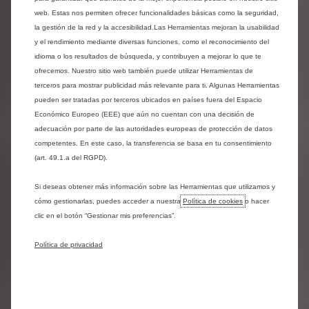
El Doble Chevrón marca un antes y un después en la
web. Estas nos permiten ofrecer funcionalidades básicas como la seguridad,
categoría SUV con el lanzamiento del Nuevo Citroën C3
la gestión de la red y la accesibilidad.Las Herramientas mejoran la usabilidad
Aircross, que completa la renovación de la oferta de la
y el rendimiento mediante diversas funciones, como el reconocimiento del
Marca en el segmento B. Este automóvil que responde a las
idioma o los resultados de búsqueda, y contribuyen a mejorar lo que te
demandas actuales en materia de eficiencia y pluralidad de
ofrecemos. Nuestro sitio web también puede utilizar Herramientas de
energías, relación calidad precio y facilidad de uso. Todo ello,
terceros para mostrar publicidad más relevante para ti. Algunas Herramientas
además, disfrutando del confort, la optimización del espacio
pueden ser tratadas por terceros ubicados en países fuera del Espacio
interior y el diseño único y radical que caracterizan a Citroën
Económico Europeo (EEE) que aún no cuentan con una decisión de
desde sus inicios. La personalización también se ha tenido
adecuación por parte de las autoridades europeas de protección de datos
muy presente, con un elenco de 6 tonos de carrocería, 2
competentes. En este caso, la transferencia se basa en tu consentimiento
colores de techo y el detalle de los Colour Clips.
(art. 49.1.a del RGPD).
El Nuevo Citroën C3 Aircross se inscribe plenamente en el
Si deseas obtener más información sobre las Herramientas que utilizamos y
renovado posicionamiento de la Marca, que profundiza en
cómo gestionarlas, puedes acceder a nuestra
Política de cookies
o hacer
los valores que han ido dando forma al ADN del Doble
clic en el botón “Gestionar mis preferencias”.
Chevrón desde 1919. Su filosofía popular, sencilla, sostenible,
confortable y atrevida es una actualización de los principios
Política de privacidad
esbozados por André Citroën cuando apostó por crear su
propia firma de automóviles. Esta nueva identidad asume un
lenguaje de diseño que busca convertir lo extraordinario en
algo habitual, con soluciones inesperadas, sencillas y con
fuertes contrastes. Una tendencia que traslada lo futurista