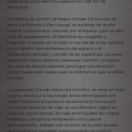
nueva propuesta eléctrica superará los 400 Km de
autonomía.
En materia de confort, el Nuevo Citroën C3 Aircross se
suma a la filosofía C-Zen Lounge, un estándar de diseño
interior revolucionario, marcado por el espacio y por un alto
nivel de equipamiento. El habitáculo es acogedor y
hogareño. Inspirado en un salón o una sala de estar, destaca
por su óptimo aprovechamiento del espacio y el
tratamiento refinado y sencillo de las superficies. La nueva
generación de los asientos Advanced Comfort, incorpora
una capa de espuma adicional, para lograr una sensación
cálida y suave sean cuales sean los kilómetros que se deben
recorrer.
La suspensión Citroën Advanced Comfort, de serie en toda
la gama, recurre a la tecnología de los amortiguares con
topes hidráulicos progresivos exclusiva de la marca para
ofrecer la sensación de viajar en una alfombra mágica en
todas las circunstancias. En cada amortiguador dos topes
hidráulicos, uno para la compresión y otro para la
descompresión, trabajan con el resto de la unión al suelo
para suavizar las sacudidas proporcionando un confort