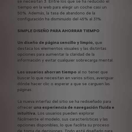
se necesitan 3. Entre los que se ha reducido el
tiempo en la web para elegir un coche casi un
50%. Además, la tasa de abandono de la
configuración ha disminuido del 45% al 31%.
SIMPLE DISEÑO PARA AHORRAR TIEMPO
Un diseño de página sencillo y limpio,
que
destaca los elementos visuales y las distintas
opciones para aumentar la claridad de la
información y evitar cualquier sobrecarga mental.
Los usuarios ahorran tiempo
al no tener que
buscar lo que necesitan en varios sitios, averiguar
dónde hacer clic o esperar a que se carguen las
páginas.
La nueva interfaz del sitio se ha rediseñado para
ofrecer
una experiencia de navegación fluida e
intuitiva.
Los usuarios pueden explorar
fácilmente el modelo, sus características y las
opciones disponibles, lo que facilita su proceso
de toma de decisiones. Todo está diseñado para