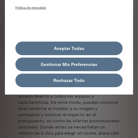
y la posibilidad de definir el vehículo que más se
Política de privacidad
ajusta a sus deseos con el precio asociado y las
ofertas vigentes. Al hacer que toda la
información sea fácilmente accesible y clara,
esta nueva estructura de la web aumenta la
transparencia y confianza entre la marca y el
cliente.
Aceptar Todas
La elección del modelo deseado se simplifica,
en sólo 3 clics.
En un esfuerzo de simplificación,
Gestionar Mis Preferencias
se elimina el tradicional y aburrido configurador
de antes. Hoy, el cliente elige simultáneamente
lo que quiere y lo que no quiere simplemente
Rechazar Todo
marcando o desmarcando casillas en una sola
página sin abrir una pestaña específica. Tienen
acceso directo a todos los equipos y
características. De este modo, pueden construir
directamente el modelo a su imagen y
semejanza y conocer el impacto en el
presupuesto, así como las ofertas promocionales
asociadas. Donde antes se necesitaban un
mínimo de 5 clics para elegir un coche, ahora sólo