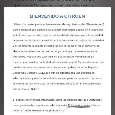
tabletas y ordenadores, se aplica al ëC3, cuyos
pedidos están ya abiertos en la mayoría de los
mercados europeos, y se desplegará
progresivamente en otros modelos. Diseñado
BIENVENIDO A CITROEN
para ser fácil y amigable, este nuevo portal
Utilizamos cookies y/u otras herramientas de seguimiento (las “Herramientas”)
ofrece una plataforma intuitiva que permite a los
para garantizar que disfrutes de la mejor experiencia posible en nuestro sitio
usuarios informarse y comprar su coche Citroën
web. Estas nos permiten ofrecer funcionalidades básicas como la seguridad,
de una manera más simple y eficiente en sólo 3
la gestión de la red y la accesibilidad.Las Herramientas mejoran la usabilidad
clics.
y el rendimiento mediante diversas funciones, como el reconocimiento del
La nueva estructura pretende aportar más
idioma o los resultados de búsqueda, y contribuyen a mejorar lo que te
simplicidad haciendo que toda la información sea
ofrecemos. Nuestro sitio web también puede utilizar Herramientas de
inmediatamente accesible y mostrándola con
terceros para mostrar publicidad más relevante para ti. Algunas Herramientas
más claridad y transparencia.
pueden ser tratadas por terceros ubicados en países fuera del Espacio
Económico Europeo (EEE) que aún no cuentan con una decisión de
UN ÚNICO ESPACIO
adecuación por parte de las autoridades europeas de protección de datos
competentes. En este caso, la transferencia se basa en tu consentimiento
Un espacio único que reúne sintéticamente
(art. 49.1.a del RGPD).
toda la información relacionada con el
modelo:
Ahora, en una sola página, el usuario
Si deseas obtener más información sobre las Herramientas que utilizamos y
encontrará todo lo que necesita: una galería para
cómo gestionarlas, puedes acceder a nuestra
Política de cookies
o hacer
descubrir el producto, información sobre los
clic en el botón “Gestionar mis preferencias”.
niveles de acabado y las distintas características,