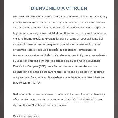
En los dos primeros meses del año,
BIENVENIDO A CITROEN
Citroën ha registrado 9.761
matriculaciones de turismos y
Utilizamos cookies y/u otras herramientas de seguimiento (las “Herramientas”)
vehículos comerciales. Estas cifras
para garantizar que disfrutes de la mejor experiencia posible en nuestro sitio
equivalen a un 5,6% de penetración.
web. Estas nos permiten ofrecer funcionalidades básicas como la seguridad,
En 2024, febrero ha tenido un día más. Citroën ha
la gestión de la red y la accesibilidad.Las Herramientas mejoran la usabilidad
sabido aprovechar esta circunstancia dando
y el rendimiento mediante diversas funciones, como el reconocimiento del
impulso a sus ventas. Sus 5.930 matriculaciones
idioma o los resultados de búsqueda, y contribuyen a mejorar lo que te
del mes alzan al Doble Chevrón al Top 5 del
ofrecemos. Nuestro sitio web también puede utilizar Herramientas de
mercado español, con una cuota del 6,3% y un
terceros para mostrar publicidad más relevante para ti. Algunas Herramientas
crecimiento del 24% respecto a sus resultados
pueden ser tratadas por terceros ubicados en países fuera del Espacio
del mismo mes de 2023. Unas cifras respaldadas
Económico Europeo (EEE) que aún no cuentan con una decisión de
por su excelente comportamiento tanto en
adecuación por parte de las autoridades europeas de protección de datos
turismos, con 4.124 unidades matriculadas y un
competentes. En este caso, la transferencia se basa en tu consentimiento
5,1% de penetración, como sobre todo en
(art. 49.1.a del RGPD).
vehículos comerciales, con un incremento del
32% en sus ventas gracias a sus 2.962
Si deseas obtener más información sobre las Herramientas que utilizamos y
matriculaciones, un 32% más, y su 13,9% de
cómo gestionarlas, puedes acceder a nuestra
Política de cookies
o hacer
penetración.
clic en el botón “Gestionar mis preferencias”.
En este mercado emergente y con toda la
Política de privacidad
exigencia de profesionales y empresas como el