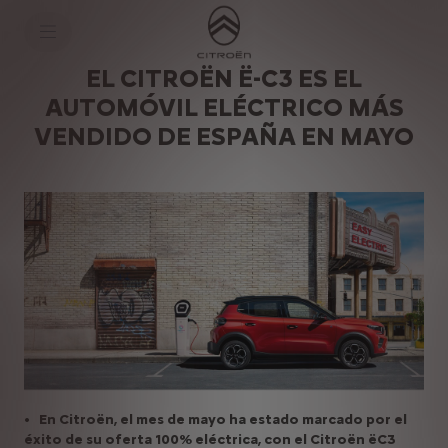
S
k
i
p
t
S
EL CITROËN Ë-C3 ES EL
o
k
AUTOMÓVIL ELÉCTRICO MÁS
C
i
o
p
VENDIDO DE ESPAÑA EN MAYO
n
t
t
o
e
N
n
a
t
v
T
i
e
g
x
a
t
t
i
o
n
T
e
x
t
•
En Citroën, el mes de mayo ha estado marcado por el
éxito de su oferta 100% eléctrica, con el Citroën ë­C3