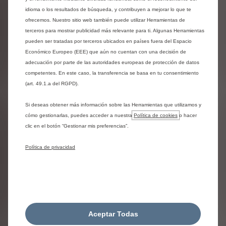
cuadriciclos eléctricos y los vehículos comerciales.
idioma o los resultados de búsqueda, y contribuyen a mejorar lo que te
ofrecemos. Nuestro sitio web también puede utilizar Herramientas de
Para Citroën, elegir una alternativa de movilidad
terceros para mostrar publicidad más relevante para ti. Algunas Herramientas
electrificada no tiene por qué implicar menos confort,
pueden ser tratadas por terceros ubicados en países fuera del Espacio
tecnología, habitabilidad o placer de conducir. La filosofía de
Económico Europeo (EEE) que aún no cuentan con una decisión de
la marca es ofrecer las mismas prestaciones y
adecuación por parte de las autoridades europeas de protección de datos
equipamientos con el añadido de los “cinco ceros”: cero
competentes. En este caso, la transferencia se basa en tu consentimiento
emisiones, cero ruidos, cero vibraciones, cero compromisos
(art. 49.1.a del RGPD).
y cero estrés. Con el Plan Moves III la marca acerca aún más
esta tecnología innovadora a las personas.
Si deseas obtener más información sobre las Herramientas que utilizamos y
cómo gestionarlas, puedes acceder a nuestra
Política de cookies
o hacer
La movilidad eléctrica cambia de paradigma hacia propuestas
clic en el botón “Gestionar mis preferencias”.
asequibles y confortables que no renuncian a la tecnología
ni a las prestaciones. Fabricado en Europa, el Nuevo Citroën
ë-C3 ofrece, por, un alto nivel de polivalencia, más de 300
Política de privacidad
Km de autonomía, una gran habitabilidad, un confort a bordo
digno del Doble Chevrón y todos los equipamientos
tecnológicos que se han convertido en imprescindibles… y
todo ello por menos de 16.000 euros, Plan MOVES III
incluido.
Aceptar Todas
Con el Nuevo Citroën ë-C3 Aircross, llega al segmento SUV