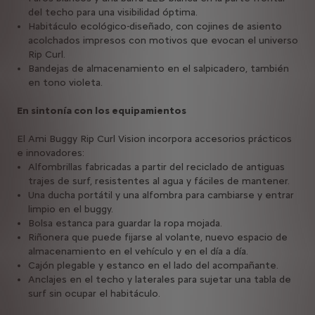
del techo para una visibilidad óptima.
Habitáculo ecológico-diseñado, con cojines de asiento
acolchados impresos con motivos que evocan el universo
Rip Curl.
Bandejas de almacenamiento en el salpicadero, también
en tono violeta.
En sintonía con los equipamientos
El Ami Buggy Rip Curl Vision incorpora accesorios prácticos
e innovadores:
Alfombrillas fabricadas a partir del reciclado de antiguas
trajes de surf, resistentes al agua y fáciles de mantener.
Una ducha portátil y una alfombra para cambiarse y entrar
limpio en el buggy.
Bolsa estanca para guardar la ropa mojada.
Riñonera que puede fijarse al volante, nuevo espacio de
almacenamiento en el vehículo y en el día a día.
Cajón plegable y estanco en el lado del acompañante.
Anclajes en el techo y laterales para sujetar una tabla de
surf sin ocupar el habitáculo.