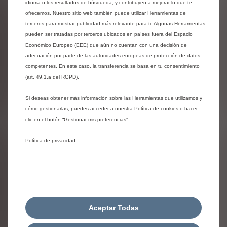
idioma o los resultados de búsqueda, y contribuyen a mejorar lo que te
que combinan diseño, alto nivel técnico y espíritu de
ofrecemos. Nuestro sitio web también puede utilizar Herramientas de
evasión. Se unen en torno a una misión común: ofrecer a
terceros para mostrar publicidad más relevante para ti. Algunas Herramientas
cada uno la libertad de desplazarse, evadirse y disfrutar
pueden ser tratadas por terceros ubicados en países fuera del Espacio
plenamente de cada momento, tanto en la carretera como
Económico Europeo (EEE) que aún no cuentan con una decisión de
al aire libre.
adecuación por parte de las autoridades europeas de protección de datos
«Estoy encantado de renovar la colaboración entre Citroën
competentes. En este caso, la transferencia se basa en tu consentimiento
y Rip Curl, dos marcas que desarrollan productos de diseño y
técnicos al servicio del bienestar, el ocio y la evasión.
(art. 49.1.a del RGPD).
Juntos, compartimos la misma visión orientada a la aventura,
el estilo y la libertad, pensada para las generaciones jóvenes.
Si deseas obtener más información sobre las Herramientas que utilizamos y
El concept Citroën Ami Buggy Rip Curl Vision encarna el
cómo gestionarlas, puedes acceder a nuestra
Política de cookies
o hacer
espíritu libre y la creatividad que unen a ambas marcas. Con
clic en el botón “Gestionar mis preferencias”.
este concepto, reafirmamos nuestra voluntad de hacer
accesible la movilidad eléctrica, empezando por la
Política de privacidad
micromovilidad, accesible a partir de los 14 años y orientada
al ocio». Xavier Chardon, director general de Citroën.
Un nuevo espíritu surfero para Ami Buggy
Con un espíritu juguetón, el Citroën Ami Buggy adopta aquí
Aceptar Todas
una imagen totalmente nueva. El Ami Buggy Rip Curl Vision
es el resultado de la visión de dos marcas que sitúan el uso