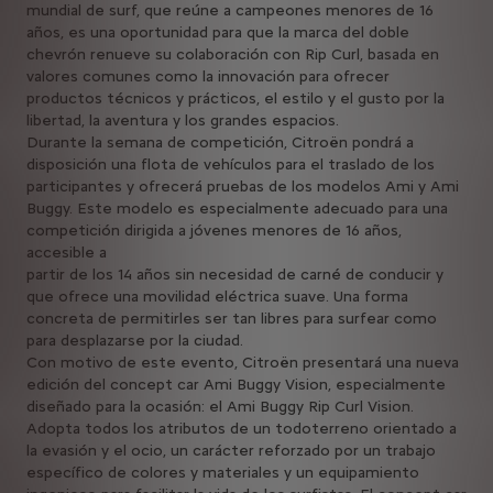
mundial de surf, que reúne a campeones menores de 16
años, es una oportunidad para que la marca del doble
chevrón renueve su colaboración con Rip Curl, basada en
valores comunes como la innovación para ofrecer
productos técnicos y prácticos, el estilo y el gusto por la
libertad, la aventura y los grandes espacios.
Durante la semana de competición, Citroën pondrá a
disposición una flota de vehículos para el traslado de los
participantes y ofrecerá pruebas de los modelos Ami y Ami
Buggy. Este modelo es especialmente adecuado para una
competición dirigida a jóvenes menores de 16 años,
accesible a
partir de los 14 años sin necesidad de carné de conducir y
que ofrece una movilidad eléctrica suave. Una forma
concreta de permitirles ser tan libres para surfear como
para desplazarse por la ciudad.
Con motivo de este evento, Citroën presentará una nueva
edición del concept car Ami Buggy Vision, especialmente
diseñado para la ocasión: el Ami Buggy Rip Curl Vision.
Adopta todos los atributos de un todoterreno orientado a
la evasión y el ocio, un carácter reforzado por un trabajo
específico de colores y materiales y un equipamiento