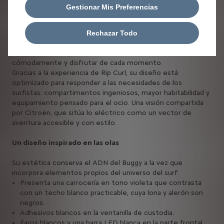
y la experiencia en el centro del diseño. Citroën y Rip Curl
Gestionar Mis Preferencias
han imaginado un vehículo que encarna el espíritu surfero
en su forma más auténtica: práctico, robusto y listo para la
aventura. Cada detalle ha sido diseñado para responder a las
Rechazar Todo
necesidades concretas de los riders: desplazarse
fácilmente, transportar su material, cambiarse
cómodamente y disfrutar de cada momento.
Gracias a la experiencia de Rip Curl, su diseño está
optimizado para responder a las necesidades de los
surfistas: compartimentos ingeniosos, mayor habitabilidad y
equipamiento pensado para el ocio. Una visión compartida
por Citroën, que sitúa lo eléctrico como un vector de
aventura accesible y con estilo.
Un diseño inspirado en las olas
Su estética conserva el ADN del Buggy a la vez que
incorpora elementos propios del universo del surf:
Presenta una carrocería en tono violeta que contrasta
con un techo blanco practicable, cuya lona y alerón son
negros.
Adhesivos blancos en la ventanilla de custodia.
Faros blancos y una barra LED blanca en la parte frontal