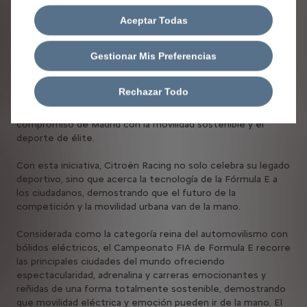
ascendente que la ha llevado desde la Fórmula 2 hasta
convertirse en una figura clave en el desarrollo de vehículos
Aceptar Todas
de competición tanto en Fórmula E como en Fórmula 1, su
presencia en Madrid garantiza espectáculo y precisión al
volante.
Gestionar Mis Preferencias
La jornada, pensada como un plan gratuito para todos los
Rechazar Todo
públicos, contará con la presencia de destacadas
autoridades locales y del mundo del motor, reforzando el
compromiso de Madrid con la movilidad sostenible y el
deporte de élite.
Con esta iniciativa, Citroën Racing no solo celebra su legado
deportivo, sino que acerca la tecnología de la Fórmula E a
los ciudadanos, demostrando que el futuro de la
competición y la movilidad urbana van de la mano.
Considerada como la categoría reina del automovilismo con
bólidos eléctricos, el Campeonato FIA de Formula E recorre
las principales ciudades del mundo ofreciendo
espectacularidad, adrenalina y carreras emocionantes y
reñidas de una forma totalmente sostenible, demostrando
que movilidad eléctrica y emoción pueden ir de la mano. El