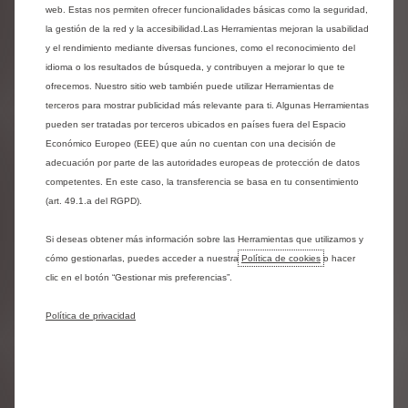
servirá como el anticipo perfecto para el esperado E-Prix de
web. Estas nos permiten ofrecer funcionalidades básicas como la seguridad,
Madrid, que se celebrará los días 20 y 21 de marzo en el
la gestión de la red y la accesibilidad.Las Herramientas mejoran la usabilidad
Circuito Madrid Jarama-RACE, y marca el debut de la
y el rendimiento mediante diversas funciones, como el reconocimiento del
escudería del Doble Chevrón ante la afición española tras su
idioma o los resultados de búsqueda, y contribuyen a mejorar lo que te
paso por los E-Prix de Miami, México, Sao Paulo y Yeda.
ofrecemos. Nuestro sitio web también puede utilizar Herramientas de
terceros para mostrar publicidad más relevante para ti. Algunas Herramientas
A partir de las 11.30, los 470 CV eléctricos del monoplaza
pueden ser tratadas por terceros ubicados en países fuera del Espacio
Citroën Gen Evo 3 tomarán el asfalto frente al número 62
Económico Europeo (EEE) que aún no cuentan con una decisión de
de la calle Doctor Esquerdo, antigua sede histórica de la
adecuación por parte de las autoridades europeas de protección de datos
marca y ubicación actual de su concesionario insignia.
competentes. En este caso, la transferencia se basa en tu consentimiento
Citroën ha diseñado una experiencia inmersiva total: la calle
(art. 49.1.a del RGPD).
estará vallada y cerrada al tráfico para simular un trazado de
competición real abierta a todos los madrileños. No faltará
Si deseas obtener más información sobre las Herramientas que utilizamos y
detalle: habrá un "box" profesional instalado en el propio
cómo gestionarlas, puedes acceder a nuestra
Política de cookies
o hacer
concesionario, una Grada VIP y pantallas gigantes
clic en el botón “Gestionar mis preferencias”.
distribuidas a lo largo de la calle para seguir la carrera, las
entrevistas y la actividad técnica.
Política de privacidad
La exhibición de pilotaje correrá a cargo de la talentosa
piloto colombiana Tatiana Calderón. Como piloto reserva de
la escudería Citroën Racing, Calderón demostrará la
potencia y agilidad del monoplaza. Con una trayectoria