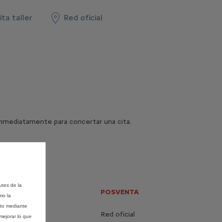
ita taller
Red oficial
inmediatamente para concertar una cita.
utes de la
LÉCTRICOS E
POSVENTA
mo la
S
nto mediante
Red oficial
mejorar lo que