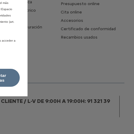
la vida eléctrica
ad más
Presupuesto online
l Espacio
del 100% eléctrico
Cita online
oridades
 coche
Accesorios
iento (art.
autonomía y duración
Certificado de conformidad
ría
Recambios usados
s acceder a
tar
as
IENTE / L-V DE 9:00H A 19:00H: 91 321 39