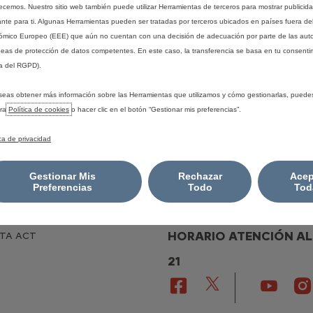
Descubre 
s
recemos. Nuestro sitio web también puede utilizar Herramientas de terceros para mostrar publicid
Configura tu vehículo comercial
ante para ti. Algunas Herramientas pueden ser tratadas por terceros ubicados en países fuera de
ventajas 
mados
Comprar online
mico Europeo (EEE) que aún no cuentan con una decisión de adecuación por parte de las aut
Carga tu
Coches nuevos en stock
eas de protección de datos competentes. En este caso, la transferencia se basa en tu consentim
Maximiza 
a del RGPD).
Coches de ocasión
de la bate
Tasación de tu coche
seas obtener más información sobre las Herramientas que utilizamos y cómo gestionarlas, puede
Glosario
Solicita una prueba
tra
Política de cookies
o hacer clic en el botón “Gestionar mis preferencias”.
Solicita una oferta
ica de privacidad
Descarga de catálogos
Gestionar Mis
Rechazar
Acep
Preferencias
Todo
Tod
COOKIES
HORARIO ATENCIÓN AL CL
ATA ACT
21