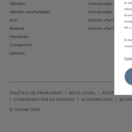
Híbridos
Comerciales eléctrico
te of
relev
Híbridos enchufables
Comerciales transfor
Econó
SUV
Solicita oferta leasing
europ
Berlinas
Solicita oferta renting
49.1.
Familiares
Si de
Compactos
nues
Urbanos
Polít
POLÍTICA DE PRIVACIDAD
NOTA LEGAL
POLÍTICA DE 
CONFIGURACIÓN DE COOKIES
ACCESIBILIDAD
EU D
Citroën 2026