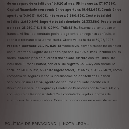
de
un seguro de crédito de 16,82€ al mes. Última cuota: 17.197,28€.
Capital financiado con comisión de apertura: 18.652,69€. Comisión de
apertura (0,00%): 0,00€. Intereses: 2.680,89€. Coste total del
crédito: 2.680,89€. Importe total adeudado: 21.333,58€. Precio total
a plazos: 25.259,41€. TIN: 4,99%.
TAE: 5,11%.
Sistema de amortización
francés. Al final del contrato podrá elegir entre entregar su vehículo, o
abonar o refinanciar la última cuota. Oferta válida hasta el 30/06/2026.
Precio al contado: 23.994,83€. El
modelo visualizado puede no coincidir
con el ofertado. Seguro de Crédito opcional (16,82€ al mes) incluido en las
mensualidades y no en el capital financiado, suscrito con Stellantis Life
Insurance Europe Limited, con el nº de registro C68966 y con domicilio
social en MIB Housse, 53 Abate Rigord Street, Ta’ Xbiex, XBX1122 Malta, como
compañía de seguros, y con la intermediación de Stellantis Financial
Services España, EFC SA, agente de seguros vinculado inscrito en la
Dirección General de Seguros y Fondos de Pensiones con la clave AJ-171 y
con Seguro de Responsabilidad Civil contratado. Sujeta a normas de
suscripción de la aseguradora. Consulte condiciones en www.citroen.es.
POLÍTICA DE PRIVACIDAD
NOTA LEGAL