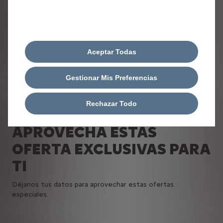
Aceptar Todas
Tasa tu
Pide tu
coche
oferta
actual
Gestionar Mis Preferencias
Rechazar Todo
APROVECHA ESTAS
OFERTA EXCLUSIVAS PARA
TI
Déjanos tus datos para aprovechar estas ofertas
especiales.