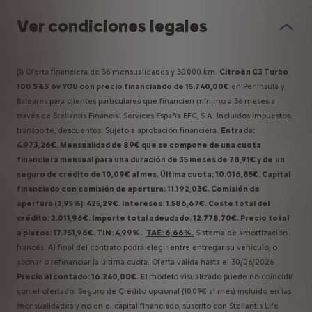
Ver condiciones legales
(1) Oferta financiera de 36 mensualidades y 30.000 km.
Citroën C3 Turbo
100 S&S 6v YOU con precio financiando de 15.740,00€
en Península y
Baleares para clientes particulares que financien mínimo a 36 meses a
través de Stellantis Financial Services España EFC, S.A. Incluidos impuestos,
transporte, descuentos. Sujeto a aprobación financiera.
Entrada:
4.973,26€. Mensualidad de 89€ que se compone de una cuota
financiera mensual para una duración de 35 meses de 78,91€ y de
un
seguro de crédito de 10,09€ al mes. Última cuota: 10.016,85€. Capital
financiado con comisión de apertura: 11.192,03€. Comisión de
apertura (3,95%): 425,29€. Intereses: 1.586,67€. Coste total del
crédito: 2.011,96€. Importe total adeudado: 12.778,70€. Precio total
a plazos: 17.751,96€. TIN: 4,99%.
TAE: 6,66%.
Sistema de amortización
francés. Al final del contrato podrá elegir entre entregar su vehículo, o
abonar o refinanciar la última cuota. Oferta válida hasta el 30/06/2026.
Precio al contado: 16.240,00€. El
modelo visualizado puede no coincidir
con el ofertado. Seguro de Crédito opcional (10,09€ al mes) incluido en las
mensualidades y no en el capital financiado, suscrito con Stellantis Life