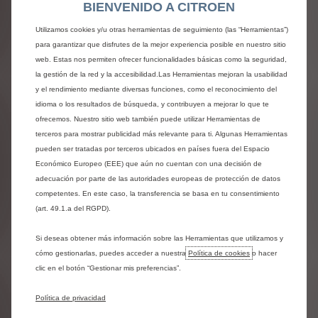
BIENVENIDO A CITROEN
Utilizamos cookies y/u otras herramientas de seguimiento (las “Herramientas”)
para garantizar que disfrutes de la mejor experiencia posible en nuestro sitio
web. Estas nos permiten ofrecer funcionalidades básicas como la seguridad,
la gestión de la red y la accesibilidad.Las Herramientas mejoran la usabilidad
y el rendimiento mediante diversas funciones, como el reconocimiento del
idioma o los resultados de búsqueda, y contribuyen a mejorar lo que te
ofrecemos. Nuestro sitio web también puede utilizar Herramientas de
terceros para mostrar publicidad más relevante para ti. Algunas Herramientas
pueden ser tratadas por terceros ubicados en países fuera del Espacio
Económico Europeo (EEE) que aún no cuentan con una decisión de
adecuación por parte de las autoridades europeas de protección de datos
Confort y espacio para el día a
competentes. En este caso, la transferencia se basa en tu consentimiento
día...
(art. 49.1.a del RGPD).
Condiciones exclusivas
Si deseas obtener más información sobre las Herramientas que utilizamos y
de financiación con
cómo gestionarlas, puedes acceder a nuestra
Política de cookies
o hacer
TIN 3,99%
clic en el botón “Gestionar mis preferencias”.
Política de privacidad