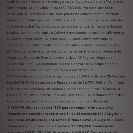
contrato podrá elegir entre entregar su vehículo, o abonar o refinanciar la
última cuota. Oferta válida hasta el 30/06/2026.
Precio al contado:
22.300,00€. El
modelo visualizado puede no coincidir con el ofertado.
Seguro de Crédito opcional (14,20€ al mes) incluido en las mensualidades
y no en el capital financiado, suscrito con Stellantis Life Insurance Europe
Limited, con el nº de registro C68966 y con domicilio social en MIB Housse,
53 Abate Rigord Street, Ta’ Xbiex, XBX1122 Malta, como compañía de
seguros, y con la intermediación de Stellantis Financial Services España,
EFC SA, agente de seguros vinculado inscrito en la Dirección General de
Seguros y Fondos de Pensiones con la clave AJ-171 y con Seguro de
Responsabilidad Civil contratado. Sujeta a normas de suscripción de la
aseguradora. Consulte condiciones en www.citroen.es.
.
(11) Oferta financiera de 36 mensualidades y 30.000 km.
Nuevo C5 Aircross
Hybrid 145 CV YOU con precio financiando de 26.790,00€
en Península
y Baleares para clientes particulares que financien mínimo a 36 meses a
través de Stellantis Financial Services España EFC, S.A. Incluidos impuestos,
transporte, descuentos. Sujeto a aprobación financiera.
Entrada:
6.780,97€. Mensualidad de 159€ que se compone de una cuota
financiera mensual para una duración de 35 meses de 140,24€ y de
un
seguro de crédito de 18,76€ al mes. Última cuota: 20.520,67€. Capital
financiado con comisión de apertura: 20.799,39€. Comisión de
apertura (3,95%): 790,36€. Intereses: 4.629,68€. Coste total del