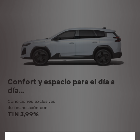
Confort y espacio para el día a
día...
Condiciones exclusivas
de financiación con
TIN 3,99%