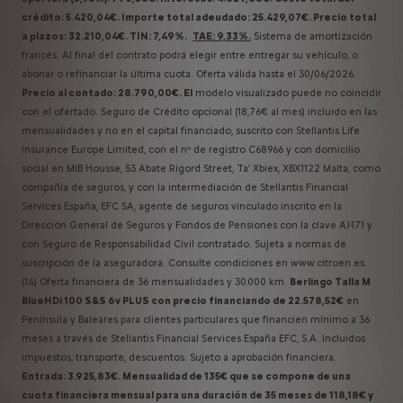
crédito: 5.420,04€. Importe total adeudado: 25.429,07€. Precio total
a plazos: 32.210,04€. TIN: 7,49%.
TAE: 9,33%.
Sistema de amortización
francés. Al final del contrato podrá elegir entre entregar su vehículo, o
abonar o refinanciar la última cuota. Oferta válida hasta el 30/06/2026.
Precio al contado: 28.790,00€. El
modelo visualizado puede no coincidir
con el ofertado. Seguro de Crédito opcional (18,76€ al mes) incluido en las
mensualidades y no en el capital financiado, suscrito con Stellantis Life
Insurance Europe Limited, con el nº de registro C68966 y con domicilio
social en MIB Housse, 53 Abate Rigord Street, Ta’ Xbiex, XBX1122 Malta, como
compañía de seguros, y con la intermediación de Stellantis Financial
Services España, EFC SA, agente de seguros vinculado inscrito en la
Dirección General de Seguros y Fondos de Pensiones con la clave AJ-171 y
con Seguro de Responsabilidad Civil contratado. Sujeta a normas de
suscripción de la aseguradora. Consulte condiciones en www.citroen.es.
(14) Oferta financiera de 36 mensualidades y 30.000 km.
Berlingo Talla M
BlueHDi 100 S&S 6v PLUS con precio financiando de 22.578,52€
en
Península y Baleares para clientes particulares que financien mínimo a 36
meses a través de Stellantis Financial Services España EFC, S.A. Incluidos
impuestos, transporte, descuentos. Sujeto a aprobación financiera.
Entrada: 3.925,83€. Mensualidad de 135€ que se compone de una
cuota financiera mensual para una duración de 35 meses de 118,18€ y