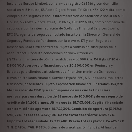
Insurance Europe Limited, con el nº de registro C68966 y con domicilio
social en MIB Housse, 53 Abate Rigord Street, Ta’ Xbiex, XBX1122 Malta, como
compañía de seguros, y con la intermediación de Stellantis o social en MIB
Housse, 53 Abate Rigord Street, Ta’ Xbiex, XBX1122 Malta, como compañía de
seguros, y con la intermediación de Stellantis Financial Services España,
EFC SA, agente de seguros vinculado inscrito en la Dirección General de
Seguros y Fondos de Pensiones con la clave AJ-171 y con Seguro de
Responsabilidad Civil contratado. Sujeta a normas de suscripción de la
aseguradora. Consulte condiciones en www.citroen.es.
(7) Oferta financiera de 36 mensualidades y 30.000 km.
C4 Hybrid 110 ë-
DSC6 YOU con precio financiando de 20.300,00€
en Península y
Baleares para clientes particulares que financien mínimo a 36 meses a
través de Stellantis Financial Services España EFC, S.A. Incluidos impuestos,
transporte, descuentos. Sujeto a aprobación financiera.
Entrada: 5.153,97€.
Mensualidad de 115€ que se compone de una cuota financiera
mensual para una duración de 35 meses de 100,80€ y de
un seguro de
crédito de 14,20€ al mes. Última cuota: 15.743,40€. Capital financiado
con comisión de apertura: 15.744,30€. Comisión de
apertura (3,95%):
598,27€. Intereses: 3.527,10€. Coste total del crédito: 4.125,37€.
Importe total adeudado: 19.271,40€. Precio total
a plazos: 24.425,37€.
TIN: 7,49%.
TAE: 9,32%.
Sistema de amortización francés. Al final del