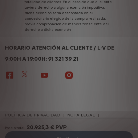
totalidad
de
clientes.
En
el
caso
de
que
el
cliente
tuviera
derecho
a
alguna
exención
impositiva,
dicha
exención
sería
descontada
en
el
concesionario
elegido
de
la
compra
realizada,
previa
comprobación
de
manera
fehaciente
del
derecho
a
dicha
exención
HORARIO ATENCIÓN AL CLIENTE / L-V DE
9:00H A 19:00H: 91 321 39 21
POLÍTICA DE PRIVACIDAD
NOTA LEGAL
POLÍTICA DE COOKIES
CONFIGURACIÓN DE COOKIES
20.925,3 € PVP
Precio total
ACCESIBILIDAD
EU DATA ACT