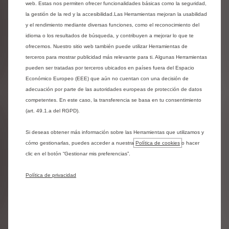
web. Estas nos permiten ofrecer funcionalidades básicas como la seguridad,
la gestión de la red y la accesibilidad.Las Herramientas mejoran la usabilidad
y el rendimiento mediante diversas funciones, como el reconocimiento del
idioma o los resultados de búsqueda, y contribuyen a mejorar lo que te
ofrecemos. Nuestro sitio web también puede utilizar Herramientas de
terceros para mostrar publicidad más relevante para ti. Algunas Herramientas
pueden ser tratadas por terceros ubicados en países fuera del Espacio
Económico Europeo (EEE) que aún no cuentan con una decisión de
adecuación por parte de las autoridades europeas de protección de datos
competentes. En este caso, la transferencia se basa en tu consentimiento
(art. 49.1.a del RGPD).
Si deseas obtener más información sobre las Herramientas que utilizamos y
cómo gestionarlas, puedes acceder a nuestra
Política de cookies
o hacer
clic en el botón “Gestionar mis preferencias”.
Urban Grey Trim con Asientos Citroën Advanced
Comfort
Política de privacidad
Incluido
# Asientos Advanced Comfort en tela negra, Chiné Grey# Detalles
en color Ultra Blue en el tablero de instrumentos y los paneles de...
Más detalles