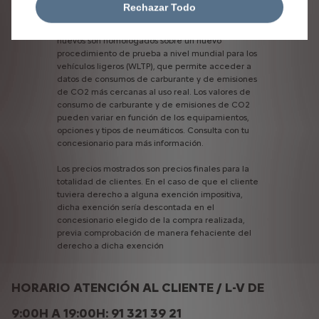
Los
valores
de
consumos
y
emisiones
de
CO2
Rechazar Todo
indicados
son
conformes
a
la
homologación
WLTP
(Regulación
de
la
UE
2017/948).
Los
vehículos
nuevos
son
homologados
sobre
un
nuevo
procedimiento
de
prueba
a
nivel
mundial
para
los
vehículos
ligeros
(WLTP),
que
permite
acceder
a
datos
de
consumos
de
carburante
y
de
emisiones
de
CO2
más
cercanas
al
uso
real.
Los
valores
de
consumo
de
carburante
y
de
emisiones
de
CO2
pueden
variar
en
función
de
los
equipamientos,
opciones
y
tipos
de
neumáticos.
Consulta
con
tu
concesionario
para
más
información.
Los
precios
mostrados
son
precios
finales
para
la
totalidad
de
clientes.
En
el
caso
de
que
el
cliente
tuviera
derecho
a
alguna
exención
impositiva,
dicha
exención
sería
descontada
en
el
concesionario
elegido
de
la
compra
realizada,
previa
comprobación
de
manera
fehaciente
del
derecho
a
dicha
exención
HORARIO ATENCIÓN AL CLIENTE / L-V DE
9:00H A 19:00H: 91 321 39 21