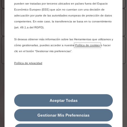
A partir de
pueden ser tratadas por terceros ubicados en países fuera del Espacio
Económico Europeo (EEE) que aún no cuentan con una decisión de
M Carga Incrementada
adecuación por parte de las autoridades europeas de protección de datos
competentes. En este caso, la transferencia se basa en tu consentimiento
25.942,81 € PVP
(art. 49.1.a del RGPD).
A partir de
Si deseas obtener más información sobre las Herramientas que utilizamos y
XL
cómo gestionarlas, puedes acceder a nuestra
Política de cookies
o hacer
clic en el botón “Gestionar mis preferencias”.
26.958,24 € PVP
A partir de
Política de privacidad
Información legal
Las
imágenes
y
la
información
que
hay
en
esta
página
web
son
orientativos
y
pueden
estar
sujetas
a
posibles
modificaciones.
Nuestros
puntos
de
venta
están
a
vuestra
disposición
para
darte
una
Aceptar Todas
oferta
personalizada.
Los
Impuestos
de
Matriculación
asumidos
son
los
vigentes
en
la
mayor
parte
de
España
(consulta
no
obstante
en
tu
Gestionar Mis Preferencias
Concesionario
las
condiciones
del
impuesto
en
tu
Comunidad
Autónoma).