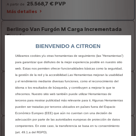
25.568,7 € PVP
A partir de
Más detalles
Berlingo Van Furgón M Carga Incrementada
Furgón
BIENVENIDO A CITROEN
Disponible versión eléctrica
25.942,81 € PVP
A partir de
Utilizamos cookies y/u otras herramientas de seguimiento (las “Herramientas”)
Más detalles
para garantizar que disfrutes de la mejor experiencia posible en nuestro sitio
web. Estas nos permiten ofrecer funcionalidades básicas como la seguridad,
la gestión de la red y la accesibilidad.Las Herramientas mejoran la usabilidad
Berlingo Van Furgón XL Furgón
y el rendimiento mediante diversas funciones, como el reconocimiento del
idioma o los resultados de búsqueda, y contribuyen a mejorar lo que te
Disponible versión eléctrica
ofrecemos. Nuestro sitio web también puede utilizar Herramientas de
26.958,24 € PVP
A partir de
terceros para mostrar publicidad más relevante para ti. Algunas Herramientas
Más detalles
pueden ser tratadas por terceros ubicados en países fuera del Espacio
Económico Europeo (EEE) que aún no cuentan con una decisión de
adecuación por parte de las autoridades europeas de protección de datos
Berlingo Van Furgón M XTR Furgón
competentes. En este caso, la transferencia se basa en tu consentimiento
(art. 49.1.a del RGPD).