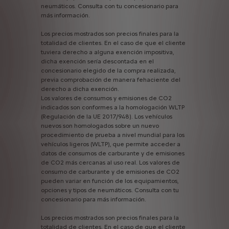
neumáticos.
Consulta
con
tu
concesionario
para
más
información.
Los
precios
mostrados
son
precios
finales
para
la
totalidad
de
clientes.
En
el
caso
de
que
el
cliente
tuviera
derecho
a
alguna
exención
impositiva,
dicha
exención
sería
descontada
en
el
concesionario
elegido
de
la
compra
realizada,
previa
comprobación
de
manera
fehaciente
del
derecho
a
dicha
exención.
Los
valores
de
consumos
y
emisiones
de
CO2
indicados
son
conformes
a
la
homologación
WLTP
(Regulación
de
la
UE
2017/948).
Los
vehículos
nuevos
son
homologados
sobre
un
nuevo
procedimiento
de
prueba
a
nivel
mundial
para
los
vehículos
ligeros
(WLTP),
que
permite
acceder
a
datos
de
consumos
de
carburante
y
de
emisiones
de
CO2
más
cercanas
al
uso
real.
Los
valores
de
consumo
de
carburante
y
de
emisiones
de
CO2
pueden
variar
en
función
de
los
equipamientos,
opciones
y
tipos
de
neumáticos.
Consulta
con
tu
concesionario
para
más
información.
Los
precios
mostrados
son
precios
finales
para
la
totalidad
de
clientes.
En
el
caso
de
que
el
cliente