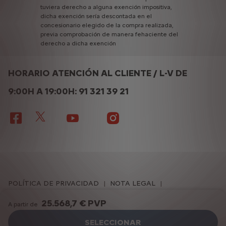
tuviera
derecho
a
alguna
exención
impositiva,
dicha
exención
sería
descontada
en
el
concesionario
elegido
de
la
compra
realizada,
previa
comprobación
de
manera
fehaciente
del
derecho
a
dicha
exención
HORARIO ATENCIÓN AL CLIENTE / L-V DE
9:00H A 19:00H: 91 321 39 21
POLÍTICA DE PRIVACIDAD
NOTA LEGAL
POLÍTICA DE COOKIES
CONFIGURACIÓN DE COOKIES
25.568,7 € PVP
A partir de
ACCESIBILIDAD
EU DATA ACT
SELECCIONAR