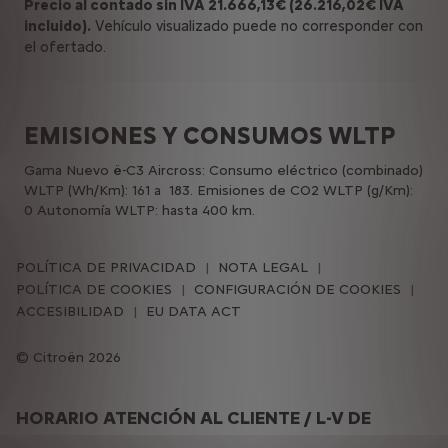
Precio al contado sin IVA 21.666,13€ (26.216,02€ IVA
incluido).
Vehículo visualizado puede no corresponder con
el ofertado.
EMISIONES Y CONSUMOS WLTP
Gama Nuevo ë-C3 Aircross: Consumo eléctrico (combinado)
WLTP (Wh/Km): 161 a 183. Emisiones de CO2 WLTP (g/Km):
0 Autonomía WLTP: hasta 400 km.
POLÍTICA DE PRIVACIDAD
NOTA LEGAL
POLÍTICA DE COOKIES
CONFIGURACIÓN DE COOKIES
ACCESIBILIDAD
EU DATA ACT
Citroën 2026
HORARIO ATENCIÓN AL CLIENTE / L-V DE