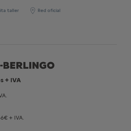
ita taller
Red oficial
Ë-BERLINGO
s + IVA
VA.
66€ + IVA.