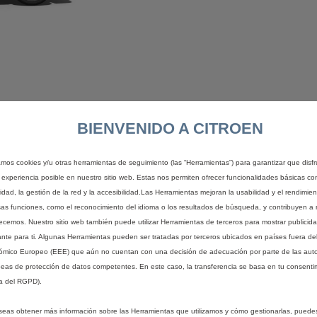
BIENVENIDO A CITROEN
zamos cookies y/u otras herramientas de seguimiento (las “Herramientas”) para garantizar que disfr
0€ al mes, para una duración de 48 meses y 40.000 kms en un ë-Be
 experiencia posible en nuestro sitio web. Estas nos permiten ofrecer funcionalidades básicas co
) para profesionales, autónomos o Pymes. Precio financiando 
idad, la gestión de la red y la accesibilidad.Las Herramientas mejoran la usabilidad y el rendimie
probación financiera. TIN: 5,49%.
TAE: 5,71%
.
Una entrada de 5.9
sas funciones, como el reconocimiento del idioma o los resultados de búsqueda, y contribuyen a 
 de 10.186,66€ sin IVA (12.325,86€ IVA incluido). Comisión de a
recemos. Nuestro sitio web también puede utilizar Herramientas de terceros para mostrar publicid
ste total del crédito: 2.670,96€ sin IVA (3.231,86€ IVA incluido
ante para ti. Algunas Herramientas pueden ser tratadas por terceros ubicados en países fuera de
nomos que no actúen con un propósito ajeno a su actividad comercia
mico Europeo (EEE) que aún no cuentan con una decisión de adecuación por parte de las aut
. Consulte condiciones en www.citroen.es.
Para la formalización 
eas de protección de datos competentes. En este caso, la transferencia se basa en tu consentim
io al contado sin IVA 20.138,81€ (24.367,96€ IVA incluido).
Vehíc
a del RGPD).
seas obtener más información sobre las Herramientas que utilizamos y cómo gestionarlas, puede