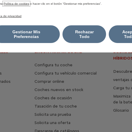
tra
Política de cookies
o hacer clic en el botón “Gestionar mis preferencias”.
ica de privacidad
m) 187. Emisiones CO2 WLTP (g/km): 0. Autonomía WLTP hasta 343
Gestionar Mis
Rechazar
Acep
Preferencias
Todo
Tod
LES
ENCONTRAR MI COCHE
SOBRE E
HÍBRIDO
Configura tu coche
Descubre 
s
Configura tu vehículo comercial
ventajas 
mados
Comprar online
Carga tu
Coches nuevos en stock
Maximiza 
Coches de ocasión
de la bate
Tasación de tu coche
Glosario
Solicita una prueba
Solicita una oferta
Descarga de catálogos