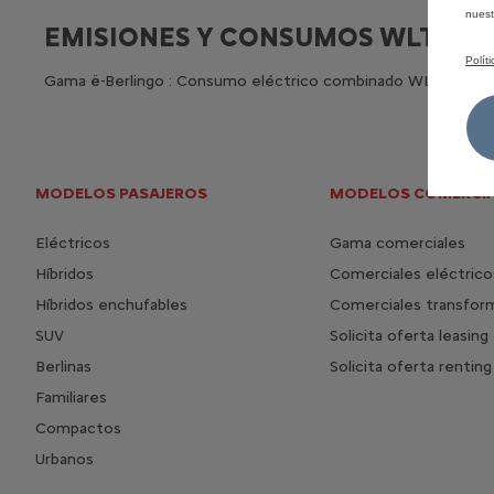
nues
EMISIONES Y CONSUMOS WLTP
Polít
Gama ë-Berlingo : Consumo eléctrico combinado WLTP (Wh/k
MODELOS PASAJEROS
MODELOS COMERCIA
Eléctricos
Gama comerciales
Híbridos
Comerciales eléctrico
Híbridos enchufables
Comerciales transfor
SUV
Solicita oferta leasing
Berlinas
Solicita oferta renting
Familiares
Compactos
Urbanos