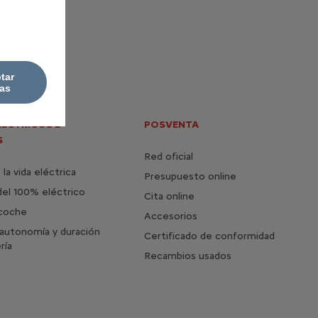
.
tar
as
LÉCTRICOS E
POSVENTA
S
Red oficial
la vida eléctrica
Presupuesto online
del 100% eléctrico
Cita online
 coche
Accesorios
autonomía y duración
Certificado de conformidad
ría
Recambios usados