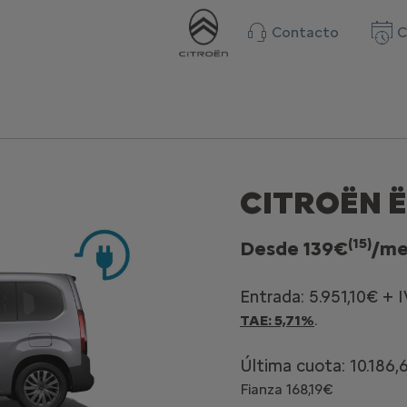
Contacto
C
CITROËN 
(15)
Desde 139€
/me
Entrada: 5.951,10€ + I
TAE: 5,71%
.
Última cuota: 10.186,
Fianza 168,19€