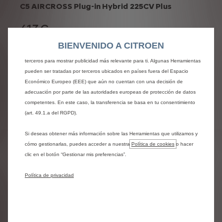
C5 AIRCROSS Plug-in Hybrid 225CV Plus
web. Estas nos permiten ofrecer funcionalidades básicas como la seguridad,
la gestión de la red y la accesibilidad.Las Herramientas mejoran la usabilidad
613€
y el rendimiento mediante diversas funciones, como el reconocimiento del
/mes + IVA
idioma o los resultados de búsqueda, y contribuyen a mejorar lo que te
BIENVENIDO A CITROEN
Renting todo incluido
ofrecemos. Nuestro sitio web también puede utilizar Herramientas de
terceros para mostrar publicidad más relevante para ti. Algunas Herramientas
pueden ser tratadas por terceros ubicados en países fuera del Espacio
Económico Europeo (EEE) que aún no cuentan con una decisión de
adecuación por parte de las autoridades europeas de protección de datos
competentes. En este caso, la transferencia se basa en tu consentimiento
(art. 49.1.a del RGPD).
Si deseas obtener más información sobre las Herramientas que utilizamos y
Ver condiciones legales
cómo gestionarlas, puedes acceder a nuestra
Política de cookies
o hacer
clic en el botón “Gestionar mis preferencias”.
* Cuota de renting sin IVA para clientes personas físicas o
Política de privacidad
jurídicas no consumidores, para contratos de 48 cuotas y
60.000 km. Cuotas para un
C5 AIRCROSS Plug-in Hybrid
225CV Plus
. Incluye: Seguro de responsabilidad civil de
suscripción obligatoria con responsabilidad civil