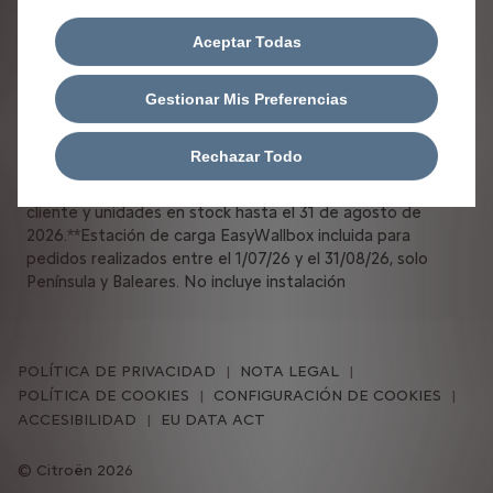
complementaria (hasta 50 millones €), defensa jurídica,
lunas, seguro accidente conductor y ocupantes de
Aceptar Todas
30.000€ en caso de fallecimiento o Invalidez permanente
y absoluta, daños propios sin franquicia (incluye incendio y
robo), asistencia 24h, mantenimiento, cambio de 4
Gestionar Mis Preferencias
neumáticos, impuestos de circulación y gestión de multas.
La imagen del modelo visualizado puede no coincidir con
Rechazar Todo
el modelo ofertado. Oferta de Leasys S.p.A. Sucursal en
España válida solo para Península y Baleares para pedidos
cliente y unidades en stock hasta el
31 de agosto
de
2026.**Estación de carga EasyWallbox incluida para
pedidos realizados entre e
l 1/07/26 y el 31/08/26,
solo
Península y Baleares. No incluye instalación
POLÍTICA DE PRIVACIDAD
NOTA LEGAL
POLÍTICA DE COOKIES
CONFIGURACIÓN DE COOKIES
ACCESIBILIDAD
EU DATA ACT
Citroën 2026