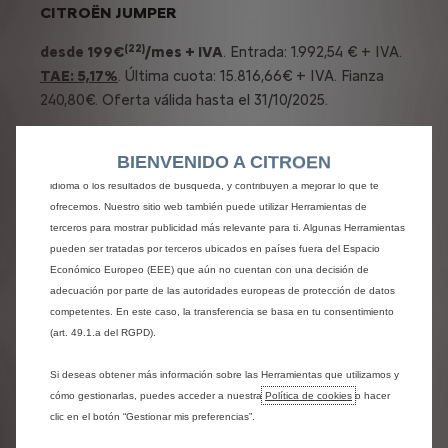
CITROËN JUMPER
(22)
desde 199€
/mes + IVA
.
Entrada: 1.992,54 € + IVA.
TAE: 5,17%
. Última cuota: 15.816,66€ + IVA. Fianza
Utilizamos cookies y/u otras herramientas de seguimiento (las “Herramientas”)
240,80€. Oferta válida hasta el 31/10/2025.
para garantizar que disfrutes de la mejor experiencia posible en nuestro sitio
web. Estas nos permiten ofrecer funcionalidades básicas como la seguridad,
la gestión de la red y la accesibilidad.Las Herramientas mejoran la usabilidad
BIENVENIDO A CITROEN
y el rendimiento mediante diversas funciones, como el reconocimiento del
idioma o los resultados de búsqueda, y contribuyen a mejorar lo que te
ofrecemos. Nuestro sitio web también puede utilizar Herramientas de
terceros para mostrar publicidad más relevante para ti. Algunas Herramientas
pueden ser tratadas por terceros ubicados en países fuera del Espacio
Económico Europeo (EEE) que aún no cuentan con una decisión de
Ver condiciones legales
adecuación por parte de las autoridades europeas de protección de datos
competentes. En este caso, la transferencia se basa en tu consentimiento
(art. 49.1.a del RGPD).
(22) Cuota mensual sin IVA en Península y Baleares de
199€ al mes, para una duración de 48 meses y 60.000 kms
Si deseas obtener más información sobre las Herramientas que utilizamos y
en un Jumper Furgón 3.3 L2 H1 BlueHDi 120 S&S 6v.
Precio
cómo gestionarlas, puedes acceder a nuestra
Política de cookies
o hacer
si financias y al contado 28.594,08€ (transporte,
clic en el botón “Gestionar mis preferencias”.
descuentos, impuestos incluidos) para profesionales,