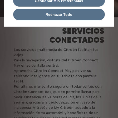
Gestionar Mis Preferencias
Rechazar Todo
SERVICIOS
CONECTADOS
Los servicios multimedia de Citroën facilitan tus
viajes.
Para la navegación, disfruta del Citroën Connect
Nav en su pantalla central.
Aprovecha Citroën Connect Play para ver su
teléfono inteligente en tu tableta con pantalla
táctil.
Por último, mantente seguro en todas partes con
Citroën Connect Box, que te permite llamar para
pedir asistencia las 24 horas del día, los 7 días de la
semana, gracias a la geolocalización en caso de
incidencia. A través de My Citroën, accede a la
información de tu automóvil y benefíciate de un