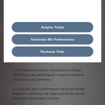
EMPIECE A UTILIZAR CONNECT PLUS
Siga estos pasos para activar su oferta Connect
PLUS
Aceptar Todas
1. Abra la página Connect PLUS con el botón de
abajo.
Gestionar Mis Preferencias
2. Inicie sesión con su cuenta MyCitroën o cree
una en unos sencillos pasos.
Rechazar Todo
3. Seleccione la oferta Connect PLUS que aparece
en la página.
4. Al finalizar la compra, introduzca el código
SPRING26 para desbloquear nuestra exclusiva
promoción de primavera.
5. Después de la confirmación de la activación,
empiece a disfrutar de toda la potencia de los
servicios conectados Citroën.