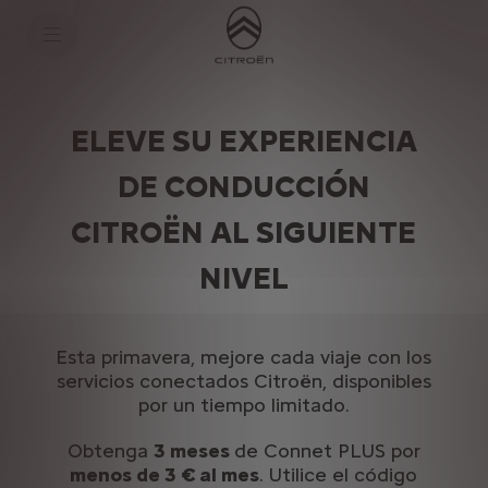
S
k
i
p
t
S
o
k
C
i
o
p
ELEVE SU EXPERIENCIA
n
t
t
o
DE CONDUCCIÓN
e
N
n
a
t
v
CITROËN AL SIGUIENTE
T
i
e
g
x
a
NIVEL
t
t
i
o
n
Esta primavera, mejore cada viaje con los
T
e
servicios conectados Citroën, disponibles
x
por un tiempo limitado.
t
Obtenga
3 meses
de Connet PLUS por
menos de 3 € al mes
. Utilice el código