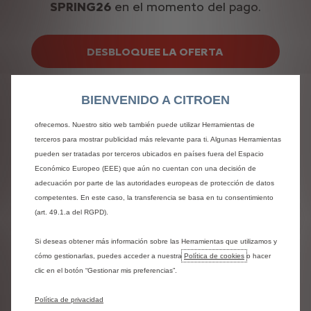
SPRING26
en el momento del pago.
Utilizamos cookies y/u otras herramientas de seguimiento (las “Herramientas”)
DESBLOQUEE LA OFERTA
para garantizar que disfrutes de la mejor experiencia posible en nuestro sitio
web. Estas nos permiten ofrecer funcionalidades básicas como la seguridad,
la gestión de la red y la accesibilidad.Las Herramientas mejoran la usabilidad
y el rendimiento mediante diversas funciones, como el reconocimiento del
BIENVENIDO A CITROEN
idioma o los resultados de búsqueda, y contribuyen a mejorar lo que te
ofrecemos. Nuestro sitio web también puede utilizar Herramientas de
terceros para mostrar publicidad más relevante para ti. Algunas Herramientas
pueden ser tratadas por terceros ubicados en países fuera del Espacio
Económico Europeo (EEE) que aún no cuentan con una decisión de
adecuación por parte de las autoridades europeas de protección de datos
competentes. En este caso, la transferencia se basa en tu consentimiento
(art. 49.1.a del RGPD).
Si deseas obtener más información sobre las Herramientas que utilizamos y
cómo gestionarlas, puedes acceder a nuestra
Política de cookies
o hacer
clic en el botón “Gestionar mis preferencias”.
Política de privacidad