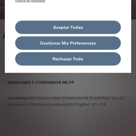
Política de privacidad
Aceptar Todas
APROVECHA ESTA OFERTA:
Gestionar Mis Preferencias
Rechazar Todo
EMISIONES Y CONSUMOS WLTP
Gama Nuevo C3:
Consumo Mixto (Combinado) WLTP (L/100Km): 5,6 a 5,7.
Emisiones de CO2 Mixto (Combinado) WLTP (g/Km): 127 a 128