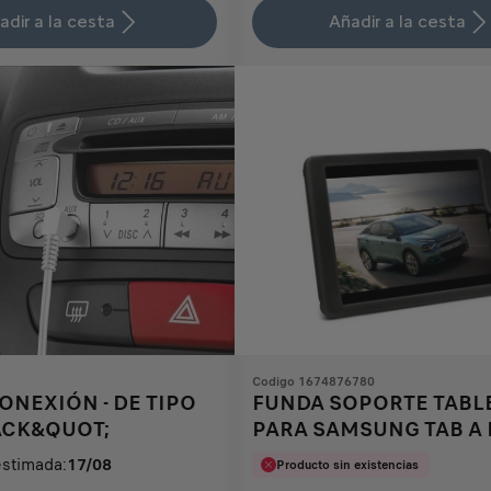
is
updated
adir a la cesta
Añadir a la cesta
18,96
to:
€
1
Codigo 1674876780
ONEXIÓN - DE TIPO
FUNDA SOPORTE TABLE
ACK&QUOT;
PARA SAMSUNG TAB A D
PULGADAS
estimada:
17/08
Producto sin existencias