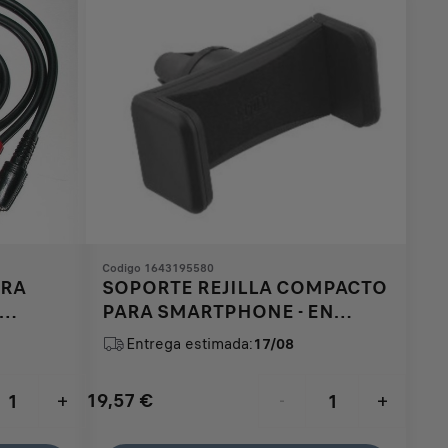
Codigo 1643195580
ARA
SOPORTE REJILLA COMPACTO
PARA SMARTPHONE - EN
AIREADOR
Entrega estimada:
17/08
19,57
€
+
-
+
Price
Quantity