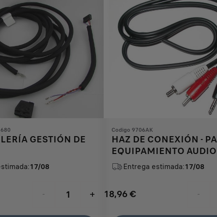
3680
Codigo 9706AK
LERÍA GESTIÓN DE
HAZ DE CONEXIÓN - P
EQUIPAMIENTO AUDIO
AUXILIAR
estimada:
17/08
Entrega estimada:
17/08
18,96
€
-
+
-
Price
Quantity