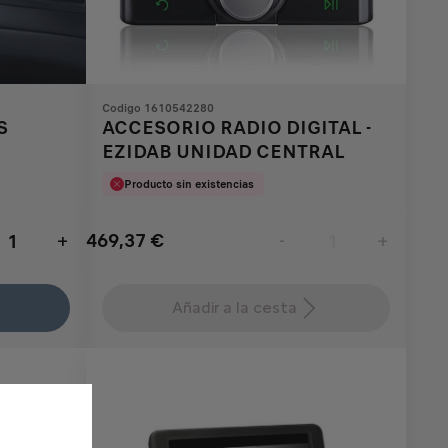
Codigo 1610542280
S
ACCESORIO RADIO DIGITAL -
EZIDAB UNIDAD CENTRAL
Producto sin existencias
469,37
€
+
-
+
Price
Quantity
is
updated
Añadir a la cesta
469,37
to:
€
1