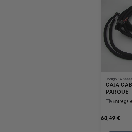
Codigo 167333
CAJA CAB
PARQUE
Entrega 
68,49
€
Price
Quantity