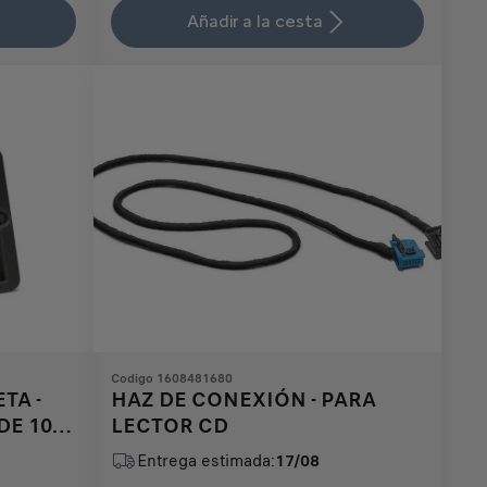
is
updated
Añadir a la cesta
19,57
to:
€
1
Codigo 1608481680
TA -
HAZ DE CONEXIÓN - PARA
E 10,5
LECTOR CD
Entrega estimada:
17/08