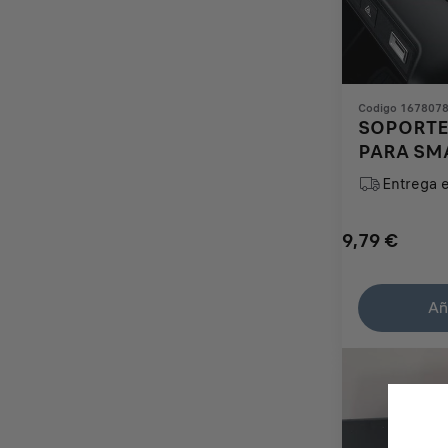
Codigo 167807
SOPORTE
PARA SM
AIREADO
Entrega 
9,79
€
Price
Quantity
is
updated
Añ
9,79
to:
€
1