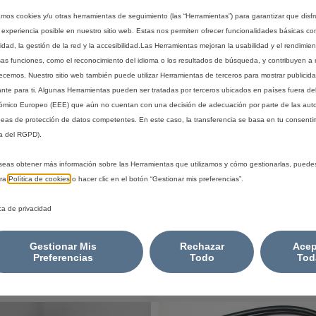
zamos cookies y/u otras herramientas de seguimiento (las “Herramientas”) para garantizar que disfr
 experiencia posible en nuestro sitio web. Estas nos permiten ofrecer funcionalidades básicas co
idad, la gestión de la red y la accesibilidad.Las Herramientas mejoran la usabilidad y el rendimie
sas funciones, como el reconocimiento del idioma o los resultados de búsqueda, y contribuyen a 
recemos. Nuestro sitio web también puede utilizar Herramientas de terceros para mostrar publicid
ante para ti. Algunas Herramientas pueden ser tratadas por terceros ubicados en países fuera de
mico Europeo (EEE) que aún no cuentan con una decisión de adecuación por parte de las aut
eas de protección de datos competentes. En este caso, la transferencia se basa en tu consentim
8380
Codigo 1688411980
a del RGPD).
LEMÁTICA
MANDO A DISTANCIA - 
BOTÓN PRIVACY
seas obtener más información sobre las Herramientas que utilizamos y cómo gestionarlas, puede
tra
Política de cookies
o hacer clic en el botón “Gestionar mis preferencias”.
estimada:
17/08
Entrega estimada:
17/08
ica de privacidad
52,05
€
-
+
-
Gestionar Mis
Rechazar
Acep
Price
Quantity
Preferencias
Todo
Tod
is
updated
adir a la cesta
Añadir a la cesta
52,05
to:
€
1