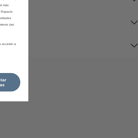
ad más
l Espacio
oridades
iento (art.
s acceder a
tar
as