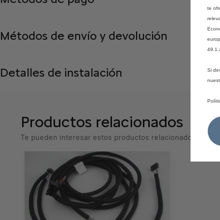
te of
relev
Econó
Métodos de envío y devolución
europ
49.1.
Detalles de instalación
Si de
nues
Polít
Productos relacionados
Te pueden interesar estos productos relacionados