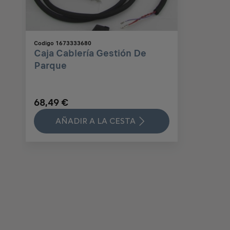
Codigo 1673333680
Caja Cablería Gestión De
Parque
68,49 €
AÑADIR A LA CESTA
Price
is
68,49
€