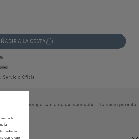
ÑADIR A LA CESTA
08
u Servicio Oficial
ilometraje, el comportamiento del conductor). También permite
utes de la
mo la
nto mediante
mejorar lo que