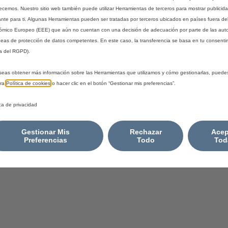
d
/
recemos. Nuestro sitio web también puede utilizar Herramientas de terceros para mostrar publicid
t
u
ante para ti. Algunas Herramientas pueden ser tratadas por terceros ubicados en países fuera de
o
n
mico Europeo (EEE) que aún no cuentan con una decisión de adecuación por parte de las aut
:
i
eas de protección de datos competentes. En este caso, la transferencia se basa en tu consentim
1
a del RGPD).
d
a
seas obtener más información sobre las Herramientas que utilizamos y cómo gestionarlas, puede
d
tra
Política de cookies
o hacer clic en el botón “Gestionar mis preferencias”.
ica de privacidad
Gestionar Mis
Rechazar
Acep
Preferencias
Todo
Tod