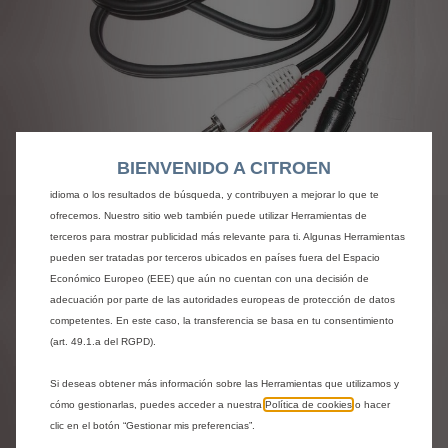
Utilizamos cookies y/u otras herramientas de seguimiento (las “Herramientas”)
para garantizar que disfrutes de la mejor experiencia posible en nuestro sitio
web. Estas nos permiten ofrecer funcionalidades básicas como la seguridad,
la gestión de la red y la accesibilidad.Las Herramientas mejoran la usabilidad
BIENVENIDO A CITROEN
Codigo
9706AK
y el rendimiento mediante diversas funciones, como el reconocimiento del
HAZ DE CONEXIÓN - PARA
idioma o los resultados de búsqueda, y contribuyen a mejorar lo que te
ofrecemos. Nuestro sitio web también puede utilizar Herramientas de
EQUIPAMIENTO AUDIO
terceros para mostrar publicidad más relevante para ti. Algunas Herramientas
pueden ser tratadas por terceros ubicados en países fuera del Espacio
AUXILIAR
Económico Europeo (EEE) que aún no cuentan con una decisión de
adecuación por parte de las autoridades europeas de protección de datos
competentes. En este caso, la transferencia se basa en tu consentimiento
18,96 €
IVA/unidad
(art. 49.1.a del RGPD).
P
r
Si deseas obtener más información sobre las Herramientas que utilizamos y
-
+
i
cómo gestionarlas, puedes acceder a nuestra
Política de cookies
o hacer
Q
clic en el botón “Gestionar mis preferencias”.
c
AÑADIR A LA CESTA