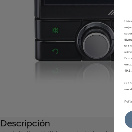
Utili
mejor
segur
diver
te of
relev
Econó
europ
49.1.
Si de
nues
Polít
Descripción