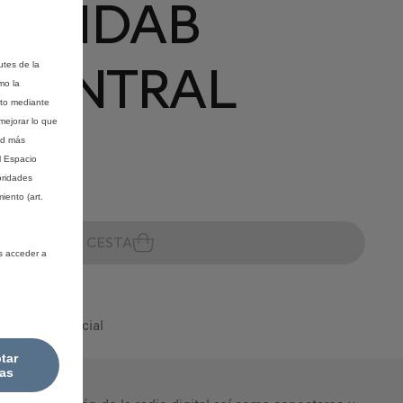
- EZIDAB
 CENTRAL
utes de la
mo la
nto mediante
mejorar lo que
ad más
l Espacio
oridades
iento (art.
existencias
ÑADIR A LA CESTA
s acceder a
u Servicio Oficial
tar
as