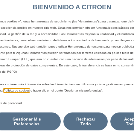
DIGITAL 
BIENVENIDO A CITROEN
UNIDAD
zamos cookies y/u otras herramientas de seguimiento (las “Herramientas”) para garantizar que disfr
 experiencia posible en nuestro sitio web. Estas nos permiten ofrecer funcionalidades básicas co
idad, la gestión de la red y la accesibilidad.Las Herramientas mejoran la usabilidad y el rendimie
sas funciones, como el reconocimiento del idioma o los resultados de búsqueda, y contribuyen a 
469,37 €
recemos. Nuestro sitio web también puede utilizar Herramientas de terceros para mostrar publicid
IVA/unidad
ante para ti. Algunas Herramientas pueden ser tratadas por terceros ubicados en países fuera de
P
mico Europeo (EEE) que aún no cuentan con una decisión de adecuación por parte de las aut
r
eas de protección de datos competentes. En este caso, la transferencia se basa en tu consentim
-
+
Producto sin 
i
a del RGPD).
Q
c
A
seas obtener más información sobre las Herramientas que utilizamos y cómo gestionarlas, puede
u
e
tra
Política de cookies
o hacer clic en el botón “Gestionar mis preferencias”.
a
i
Compra ahora, paga después
n
s
ica de privacidad
t
4
La instalación la debe realizar t
i
6
Gestionar Mis
Rechazar
Acep
t
9
Preferencias
Todo
Tod
y
,