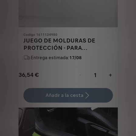
Codigo 1611134980
JUEGO DE MOLDURAS DE
PROTECCIÓN - PARA
PARAGOLPES DELANTERO Y
Entrega estimada:
17/08
TRASERO
36,54
€
-
+
Price
Quantity
is
updated
Añadir a la cesta
36,54
to:
€
1