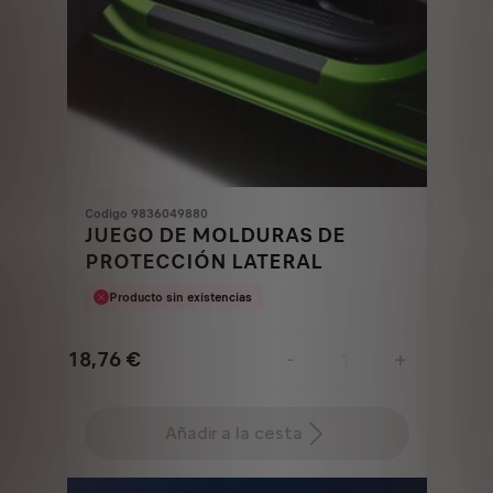
Codigo 9836049880
JUEGO DE MOLDURAS DE
PROTECCIÓN LATERAL
Producto sin existencias
18,76
€
-
+
Price
Quantity
is
updated
Añadir a la cesta
18,76
to:
€
1