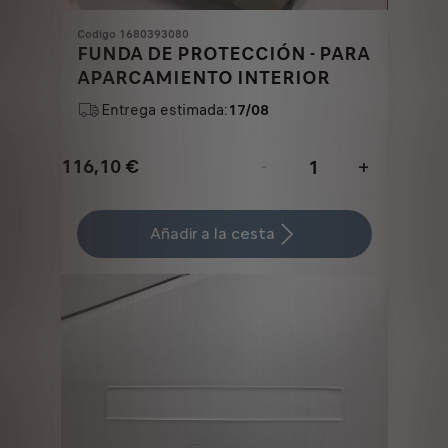
Codigo 1680393080
FUNDA DE PROTECCIÓN - PARA
APARCAMIENTO INTERIOR
Entrega estimada:
17/08
116,10
€
-
+
Price
Quantity
is
updated
Añadir a la cesta
116,10
to:
€
1