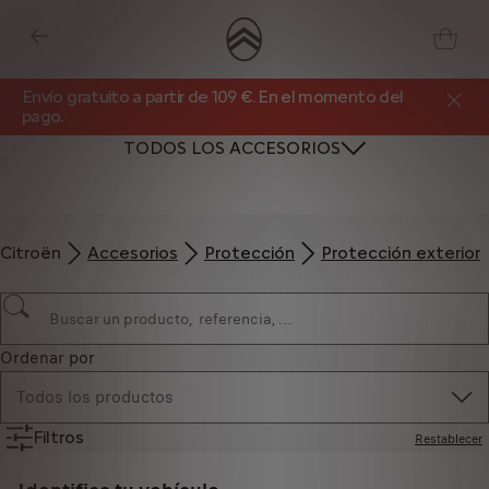
Envío gratuito a partir de 109 €. En el momento del
pago.
TODOS LOS ACCESORIOS
Citroën
Accesorios
Protección
Protección exterior
Ordenar por
Todos los productos
Filtros
Restablecer