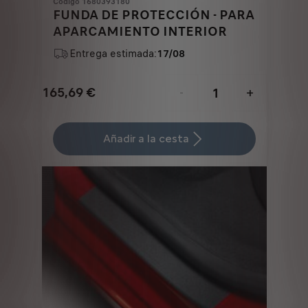
Codigo 1680393180
FUNDA DE PROTECCIÓN - PARA
APARCAMIENTO INTERIOR
Entrega estimada:
17/08
165,69
€
-
+
Price
Quantity
is
updated
Añadir a la cesta
165,69
to:
€
1