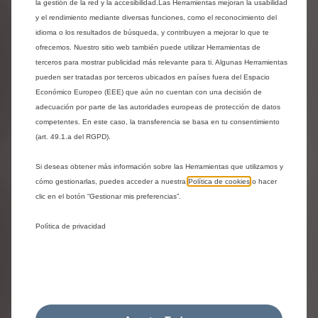
24,28
€
-
+
la gestión de la red y la accesibilidad.Las Herramientas mejoran la usabilidad
y el rendimiento mediante diversas funciones, como el reconocimiento del
Price
Quantity
idioma o los resultados de búsqueda, y contribuyen a mejorar lo que te
is
updated
ofrecemos. Nuestro sitio web también puede utilizar Herramientas de
Añadir a la cesta
terceros para mostrar publicidad más relevante para ti. Algunas Herramientas
24,28
to:
pueden ser tratadas por terceros ubicados en países fuera del Espacio
€
1
Económico Europeo (EEE) que aún no cuentan con una decisión de
adecuación por parte de las autoridades europeas de protección de datos
competentes. En este caso, la transferencia se basa en tu consentimiento
(art. 49.1.a del RGPD).
Si deseas obtener más información sobre las Herramientas que utilizamos y
cómo gestionarlas, puedes acceder a nuestra
Política de cookies
o hacer
clic en el botón “Gestionar mis preferencias”.
Política de privacidad
Codigo 9424J2
JUEGO DE MOLDURAS DE
PROTECCIÓN - PARA PUERTAS