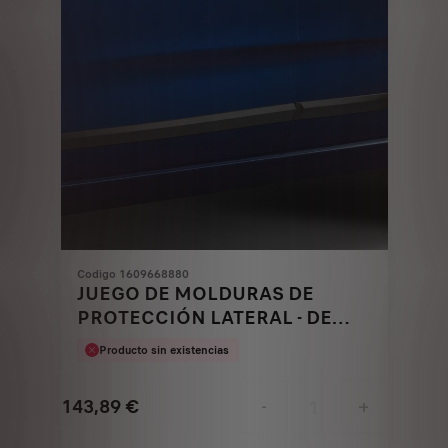
Codigo 1609668880
JUEGO DE MOLDURAS DE
PROTECCIÓN LATERAL - DE
PUERTAS DELANTERAS Y
Producto sin existencias
TRASERAS
143,89
€
-
+
Price
Quantity