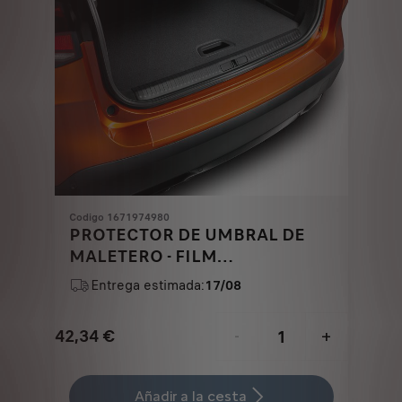
Codigo 1671974980
PROTECTOR DE UMBRAL DE
MALETERO - FILM
TRANSPARENTE
Entrega estimada:
17/08
42,34
€
-
+
Price
Quantity
is
updated
Añadir a la cesta