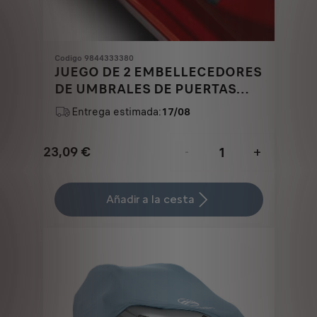
Codigo 9844333380
JUEGO DE 2 EMBELLECEDORES
DE UMBRALES DE PUERTAS
TRASERAS
Entrega estimada:
17/08
23,09
€
-
+
Price
Quantity
is
updated
Añadir a la cesta
23,09
to:
€
1