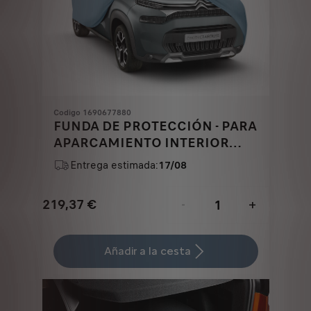
Codigo 1690677880
FUNDA DE PROTECCIÓN - PARA
APARCAMIENTO INTERIOR
(TALLA 2)
Entrega estimada:
17/08
219,37
€
-
+
Price
Quantity
is
updated
Añadir a la cesta
219,37
to:
€
1