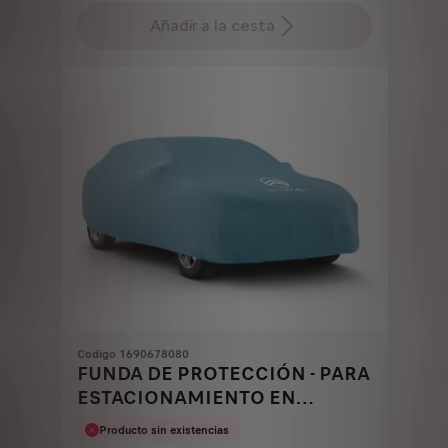
is
updated
Añadir a la cesta
143,89
to:
€
1
Codigo 1690678080
FUNDA DE PROTECCIÓN - PARA
ESTACIONAMIENTO EN
INTERIOR (TALLA 4)
Producto sin existencias