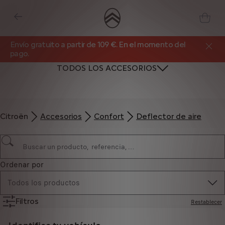
Envío gratuito a partir de 109 €. En el momento del
pago.
TODOS LOS ACCESORIOS
Citroën
Accesorios
Confort
Deflector de aire
Ordenar por
Todos los productos
Filtros
Restablecer