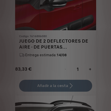
Codigo 1616886080
JUEGO DE 2 DEFLECTORES DE
AIRE - DE PUERTAS
DELANTERAS
Entrega estimada:
14/08
83,33
€
-
+
Price
Quantity
is
updated
Añadir a la cesta
83,33
to:
€
1