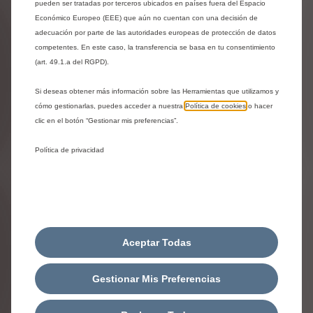
JUEGO DE 2 DEFLECTORES DE
pueden ser tratadas por terceros ubicados en países fuera del Espacio
AIRE - DE PUERTAS
Económico Europeo (EEE) que aún no cuentan con una decisión de
DELANTERAS
adecuación por parte de las autoridades europeas de protección de datos
Entrega estimada:
14/08
competentes. En este caso, la transferencia se basa en tu consentimiento
(art. 49.1.a del RGPD).
52,72
€
-
+
Si deseas obtener más información sobre las Herramientas que utilizamos y
cómo gestionarlas, puedes acceder a nuestra
Política de cookies
o hacer
Price
Quantity
clic en el botón “Gestionar mis preferencias”.
is
updated
Añadir a la cesta
52,72
to:
Política de privacidad
€
1
Aceptar Todas
Gestionar Mis Preferencias