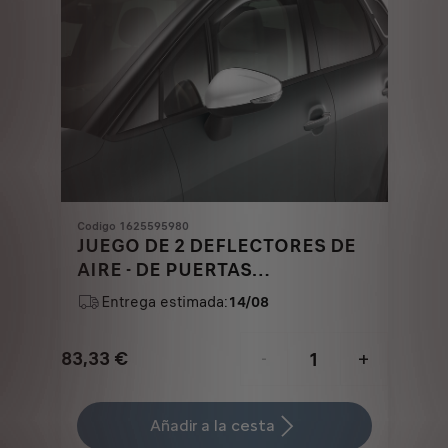
Codigo 1625595980
JUEGO DE 2 DEFLECTORES DE
AIRE - DE PUERTAS
DELANTERAS
Entrega estimada:
14/08
83,33
€
-
+
Price
Quantity
is
updated
Añadir a la cesta
83,33
to: