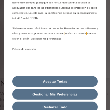
Identifica tu vehículo
Económico Europeo (EEE) que aún no cuentan con una decisión de
adecuación por parte de las autoridades europeas de protección de datos
Elige cómo identificas tu vehículo y rellena los datos para
competentes. En este caso, la transferencia se basa en tu consentimiento
ver los accesorios compatibles
(art. 49.1.a del RGPD).
Número de matrícula
Si deseas obtener más información sobre las Herramientas que utilizamos y
Modelo
cómo gestionarlas, puedes acceder a nuestra
Política de cookies
o hacer
VIN
clic en el botón “Gestionar mis preferencias”.
Número de matrícula
*
Política de privacidad
IDENTIFICAR VEHÍCULO
Navegador
Aceptar Todas
0
Viajar por caminos desconocidos es más fácil con
Gestionar Mis Preferencias
los sistemas de navegación. Los sistemas de
navegación no sólo le proporcionarán las
Rechazar Todo