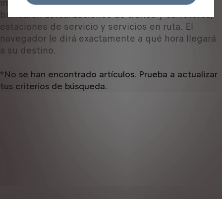
indicaciones paso a paso, sino que también le
brindarán actualizaciones de tráfico y carreteras,
estaciones de servicio y servicios en ruta. El
navegador le dirá exactamente a qué hora llegará
a su destino.
*No se han encontrado artículos. Prueba a actualizar
tus criterios de búsqueda.