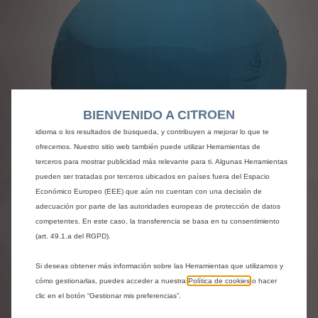
Utilizamos cookies y/u otras herramientas de seguimiento (las “Herramientas”)
para garantizar que disfrutes de la mejor experiencia posible en nuestro sitio
web. Estas nos permiten ofrecer funcionalidades básicas como la seguridad,
la gestión de la red y la accesibilidad.Las Herramientas mejoran la usabilidad
BIENVENIDO A CITROEN
y el rendimiento mediante diversas funciones, como el reconocimiento del
idioma o los resultados de búsqueda, y contribuyen a mejorar lo que te
ofrecemos. Nuestro sitio web también puede utilizar Herramientas de
Codigo
1680393180
terceros para mostrar publicidad más relevante para ti. Algunas Herramientas
pueden ser tratadas por terceros ubicados en países fuera del Espacio
FUNDA DE PROTECCIÓN -
Económico Europeo (EEE) que aún no cuentan con una decisión de
PARA APARCAMIENTO
adecuación por parte de las autoridades europeas de protección de datos
competentes. En este caso, la transferencia se basa en tu consentimiento
INTERIOR
(art. 49.1.a del RGPD).
Si deseas obtener más información sobre las Herramientas que utilizamos y
165,69 €
IVA/unidad
cómo gestionarlas, puedes acceder a nuestra
Política de cookies
o hacer
P
clic en el botón “Gestionar mis preferencias”.
r
-
+