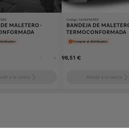
7080
Codigo 1636096980
DE MALETERO -
BANDEJA DE MALETERO
ONFORMADA
TERMOCONFORMADA
istribuidor
Comprar al distribuidor
98,51
€
-
+
-
Price
Quantity
is
updated
adir a la cesta
Añadir a la cesta
98,51
to:
€
1