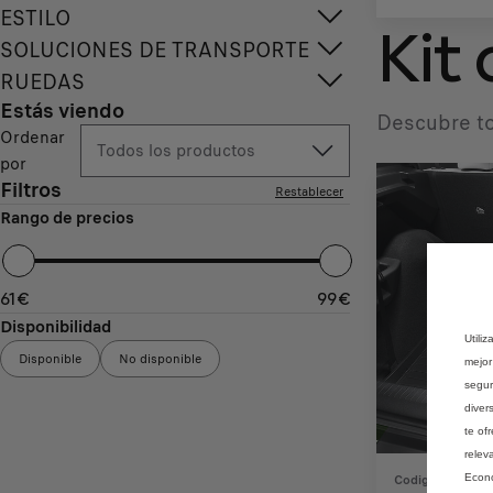
ESTILO
Kit 
SOLUCIONES DE TRANSPORTE
RUEDAS
Estás viendo
Descubre to
Ordenar
Todos los productos
por
Filtros
Restablecer
Rango de precios
61
€
99
€
Disponibilidad
Utili
Disponible
No disponible
mejor
segur
diver
te of
relev
Codigo 169238
Econó