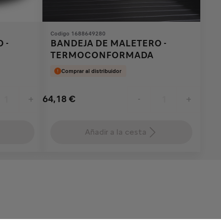
Codigo 1688649280
 -
BANDEJA DE MALETERO -
TERMOCONFORMADA
Comprar al distribuidor
64,18
€
+
-
+
Price
Quantity
is
updated
Añadir a la cesta
64,18
to:
€
1