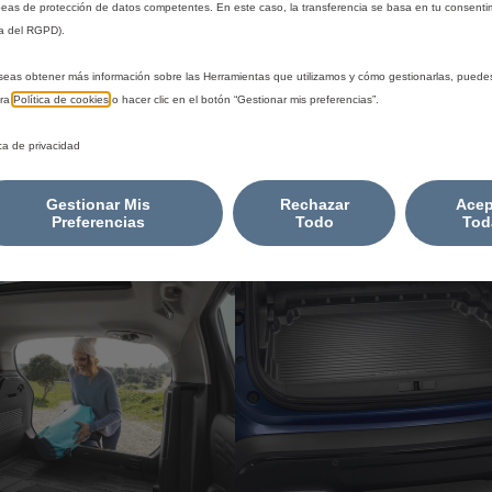
DE MALETERO -
BANDEJA DE MALETERO
eas de protección de datos competentes. En este caso, la transferencia se basa en tu consentim
ONFORMADA
TERMOCONFORMADA
a del RGPD).
istribuidor
Comprar al distribuidor
seas obtener más información sobre las Herramientas que utilizamos y cómo gestionarlas, puede
tra
Política de cookies
o hacer clic en el botón “Gestionar mis preferencias”.
70,58
€
-
+
-
ica de privacidad
Price
Quantity
is
updated
adir a la cesta
Gestionar Mis
Rechazar
Añadir a la cesta
Acep
Preferencias
Todo
Tod
70,58
to:
€
1