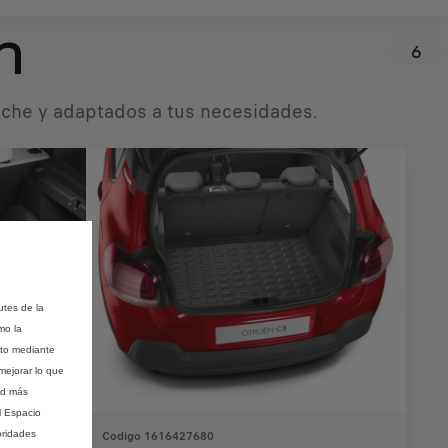
n
6
coche y adaptados a tus necesidades.
utes de la
mo la
nto mediante
mejorar lo que
ad más
l Espacio
oridades
Codigo 1616427680