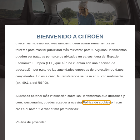
Utilizamos cookies y/u otras herramientas de seguimiento (las “Herramientas”)
para garantizar que disfrutes de la mejor experiencia posible en nuestro sitio
web. Estas nos permiten ofrecer funcionalidades básicas como la seguridad,
la gestión de la red y la accesibilidad.Las Herramientas mejoran la usabilidad
y el rendimiento mediante diversas funciones, como el reconocimiento del
BIENVENIDO A CITROEN
idioma o los resultados de búsqueda, y contribuyen a mejorar lo que te
ofrecemos. Nuestro sitio web también puede utilizar Herramientas de
terceros para mostrar publicidad más relevante para ti. Algunas Herramientas
pueden ser tratadas por terceros ubicados en países fuera del Espacio
Económico Europeo (EEE) que aún no cuentan con una decisión de
adecuación por parte de las autoridades europeas de protección de datos
Codigo
1616407080
competentes. En este caso, la transferencia se basa en tu consentimiento
BANDEJA DE MALETERO -
(art. 49.1.a del RGPD).
TERMOCONFORMADA
Si deseas obtener más información sobre las Herramientas que utilizamos y
cómo gestionarlas, puedes acceder a nuestra
Política de cookies
o hacer
77,44 €
IVA/unidad
clic en el botón “Gestionar mis preferencias”.
P
Política de privacidad
r
-
+
i
Comprar al distribuidor
Q
c