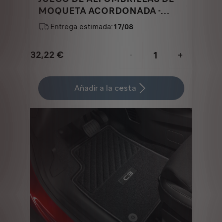
MOQUETA ACORDONADA -
DELANTERO
Entrega estimada:
17/08
32,22
€
-
+
Price
Quantity
is
updated
Añadir a la cesta
32,22
to:
€
1