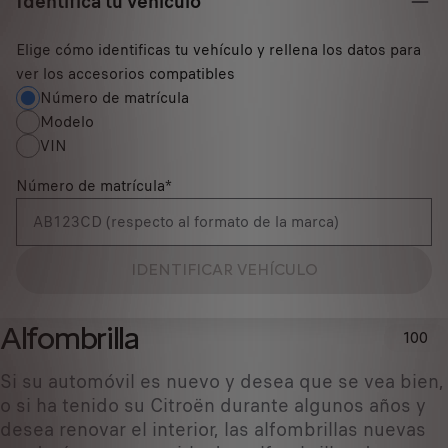
Identifica tu vehículo
Elige cómo identificas tu vehículo y rellena los datos para
ver los accesorios compatibles
Número de matrícula
Modelo
VIN
Número de matrícula
*
IDENTIFICAR VEHÍCULO
Alfombrilla
100
Si su automóvil es nuevo y desea que se vea bien,
o si ha tenido su Citroën durante algunos años y
desea renovar el interior, las alfombrillas nuevas