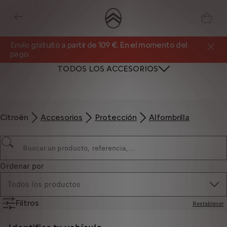
Envío gratuito a partir de 109 €. En el momento del
pago.
TODOS LOS ACCESORIOS
Citroën
Accesorios
Protección
Alfombrilla
Ordenar por
Todos los productos
Filtros
Restablecer