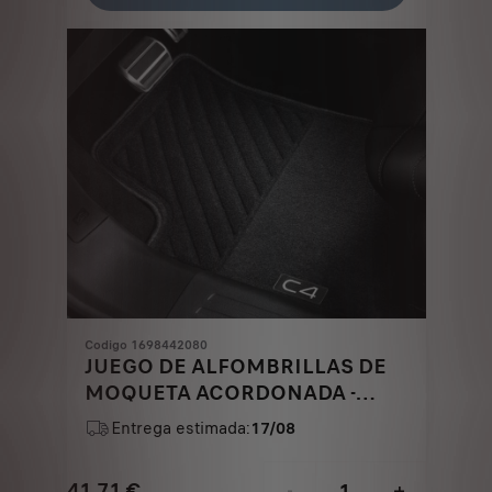
41,71
to:
€
1
Codigo 1698442080
JUEGO DE ALFOMBRILLAS DE
MOQUETA ACORDONADA -
DELANTERAS Y TRASERAS
Entrega estimada:
17/08
41,71
€
-
+