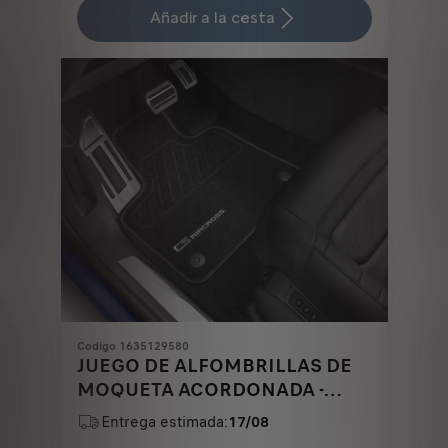
is
updated
Añadir a la cesta
41,71
to:
€
1
Codigo 1635129580
JUEGO DE ALFOMBRILLAS DE
MOQUETA ACORDONADA -
DELANTERAS Y TRASERAS
Entrega estimada:
17/08