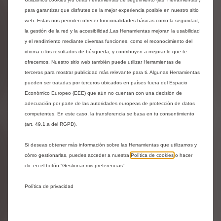
DELANTERAS Y TRASERAS
Entrega estimada:
17/08
para garantizar que disfrutes de la mejor experiencia posible en nuestro sitio
web. Estas nos permiten ofrecer funcionalidades básicas como la seguridad,
la gestión de la red y la accesibilidad.Las Herramientas mejoran la usabilidad
45,35
€
-
+
y el rendimiento mediante diversas funciones, como el reconocimiento del
idioma o los resultados de búsqueda, y contribuyen a mejorar lo que te
Price
Quantity
ofrecemos. Nuestro sitio web también puede utilizar Herramientas de
is
updated
Añadir a la cesta
terceros para mostrar publicidad más relevante para ti. Algunas Herramientas
45,35
to:
pueden ser tratadas por terceros ubicados en países fuera del Espacio
€
1
Económico Europeo (EEE) que aún no cuentan con una decisión de
adecuación por parte de las autoridades europeas de protección de datos
competentes. En este caso, la transferencia se basa en tu consentimiento
(art. 49.1.a del RGPD).
Si deseas obtener más información sobre las Herramientas que utilizamos y
cómo gestionarlas, puedes acceder a nuestra
Política de cookies
o hacer
clic en el botón “Gestionar mis preferencias”.
Política de privacidad