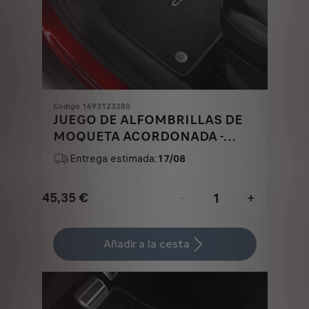
Codigo 1693123280
JUEGO DE ALFOMBRILLAS DE
MOQUETA ACORDONADA -
DELANTERAS Y TRASERAS
Entrega estimada:
17/08
45,35
€
-
+
Price
Quantity
is
updated
Añadir a la cesta
45,35
to:
€
1