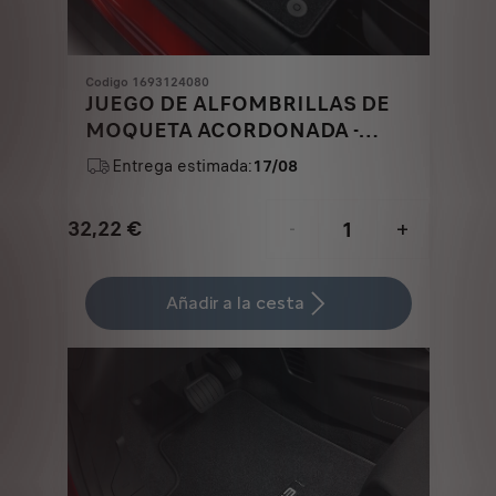
Codigo 1693124080
JUEGO DE ALFOMBRILLAS DE
MOQUETA ACORDONADA -
DELANTERO
Entrega estimada:
17/08
32,22
€
-
+
Price
Quantity
is
updated
Añadir a la cesta
32,22
to:
€
1