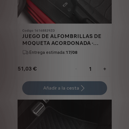
Codigo 16168829ZD
JUEGO DE ALFOMBRILLAS DE
MOQUETA ACORDONADA -
DELANTERAS Y TRASERAS
Entrega estimada:
17/08
51,03
€
-
+
Price
Quantity
is
updated
Añadir a la cesta
51,03
to:
€
1