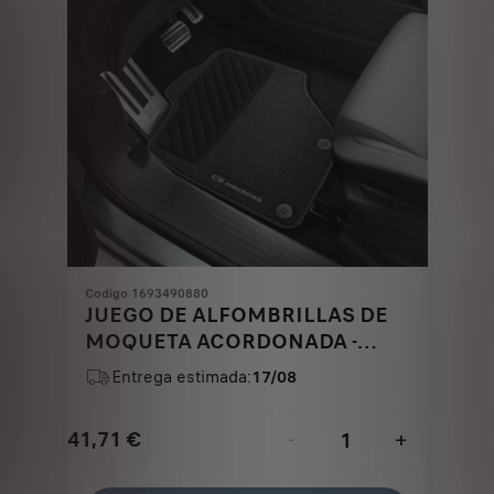
Codigo 1693490880
JUEGO DE ALFOMBRILLAS DE
MOQUETA ACORDONADA -
DELANTERAS Y TRASERAS
Entrega estimada:
17/08
41,71
€
-
+
Price
Quantity