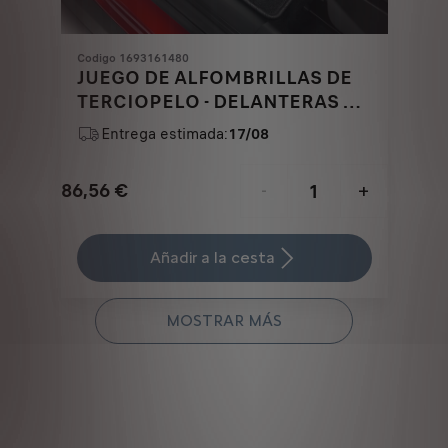
Codigo 1693161480
JUEGO DE ALFOMBRILLAS DE
TERCIOPELO - DELANTERAS Y
TRASERAS
Entrega estimada:
17/08
86,56
€
-
+
Price
Quantity
is
updated
Añadir a la cesta
86,56
to:
€
1
MOSTRAR MÁS