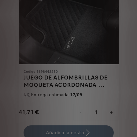
Codigo 1698442280
JUEGO DE ALFOMBRILLAS DE
MOQUETA ACORDONADA -
DELANTERAS Y TRASERAS
Entrega estimada:
17/08
41,71
€
-
+
Price
Quantity
is
updated
Añadir a la cesta