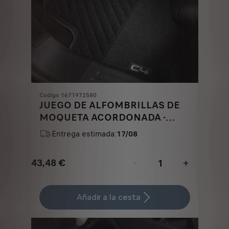
Codigo 1671972580
JUEGO DE ALFOMBRILLAS DE
MOQUETA ACORDONADA -
DELANTERAS Y TRASERAS
Entrega estimada:
17/08
43,48
€
-
+
Price
Quantity
is
updated
Añadir a la cesta
43,48
to:
€
1