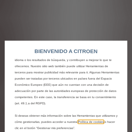
Utilizamos cookies y/u otras herramientas de seguimiento (las “Herramientas”)
para garantizar que disfrutes de la mejor experiencia posible en nuestro sitio
web. Estas nos permiten ofrecer funcionalidades básicas como la seguridad,
la gestión de la red y la accesibilidad.Las Herramientas mejoran la usabilidad
BIENVENIDO A CITROEN
y el rendimiento mediante diversas funciones, como el reconocimiento del
idioma o los resultados de búsqueda, y contribuyen a mejorar lo que te
ofrecemos. Nuestro sitio web también puede utilizar Herramientas de
terceros para mostrar publicidad más relevante para ti. Algunas Herramientas
pueden ser tratadas por terceros ubicados en países fuera del Espacio
Económico Europeo (EEE) que aún no cuentan con una decisión de
adecuación por parte de las autoridades europeas de protección de datos
competentes. En este caso, la transferencia se basa en tu consentimiento
Codigo
1635129580
(art. 49.1.a del RGPD).
JUEGO DE ALFOMBRILLAS
Si deseas obtener más información sobre las Herramientas que utilizamos y
DE MOQUETA
cómo gestionarlas, puedes acceder a nuestra
Política de cookies
o hacer
clic en el botón “Gestionar mis preferencias”.