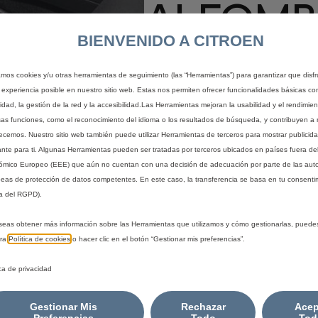
ALFOMBR
BIENVENIDO A CITROEN
MOQUE
zamos cookies y/u otras herramientas de seguimiento (las “Herramientas”) para garantizar que disfr
 experiencia posible en nuestro sitio web. Estas nos permiten ofrecer funcionalidades básicas co
ACORDO
idad, la gestión de la red y la accesibilidad.Las Herramientas mejoran la usabilidad y el rendimie
sas funciones, como el reconocimiento del idioma o los resultados de búsqueda, y contribuyen a 
recemos. Nuestro sitio web también puede utilizar Herramientas de terceros para mostrar publicid
DELANT
ante para ti. Algunas Herramientas pueden ser tratadas por terceros ubicados en países fuera de
mico Europeo (EEE) que aún no cuentan con una decisión de adecuación por parte de las aut
eas de protección de datos competentes. En este caso, la transferencia se basa en tu consentim
a del RGPD).
32,22 €
IVA/unidad
seas obtener más información sobre las Herramientas que utilizamos y cómo gestionarlas, puede
P
tra
Política de cookies
o hacer clic en el botón “Gestionar mis preferencias”.
r
-
+
ica de privacidad
i
Q
c
A
u
e
Gestionar Mis
Rechazar
Acep