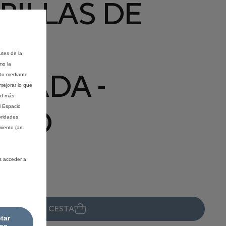
ILLAS DE
TA
utes de la
mo la
NADA -
nto mediante
mejorar lo que
ad más
ERO
l Espacio
oridades
iento (art.
s acceder a
ÑADIR A LA CESTA
tar