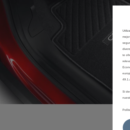
Utili
mejor
segur
diver
te of
relev
Econó
europ
49.1.
Si de
nues
Polít